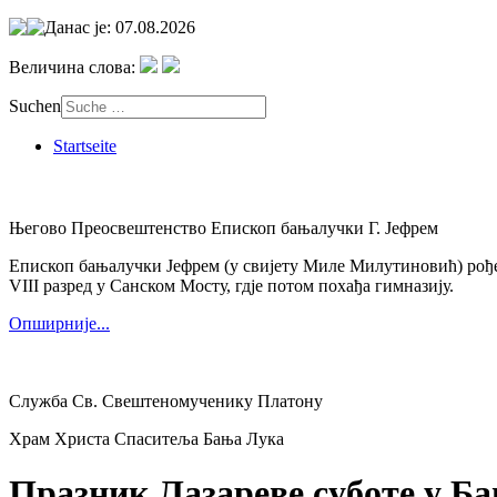
Данас је: 07.08.2026
Величина слова:
Suchen
Startseite
Његово Преосвештенство Епископ бањалучки Г. Јефрем
Епископ бањалучки Јефрем (у свијету Миле Милутиновић) рођен 
VIII разред у Санском Мосту, гдје потом похађа гимназију.
Опширније...
Служба Св. Свештеномученику Платону
Храм Христа Спаситеља Бања Лука
Празник Лазареве суботе у Б