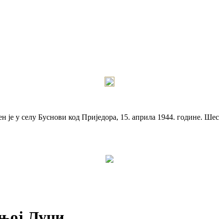
је у селу Буснови код Приједора, 15. априла 1944. године. Шест
ањој Луци