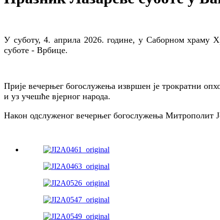
У суботу, 4. априла 2026. године, у Саборном храму 
суботе - Врбице.
Прије вечерњег богослужења извршен је трократни опх
и уз учешће вјерног народа.
Након одслуженог вечерњег богослужења Митрополит Је