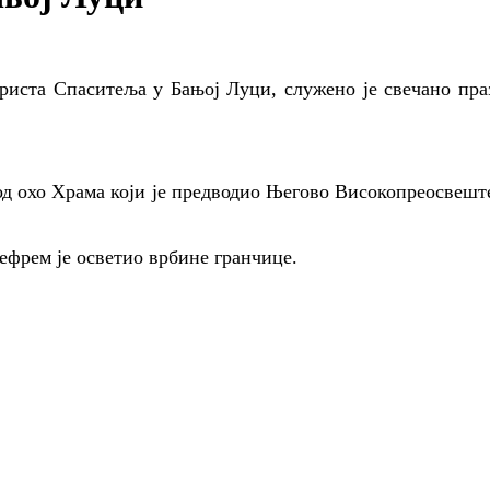
Христа Спаситеља у Бањој Луци, служено је свечано пр
од охо Храма који је предводио Његово Високопреосвеш
фрем је осветио врбине гранчице.