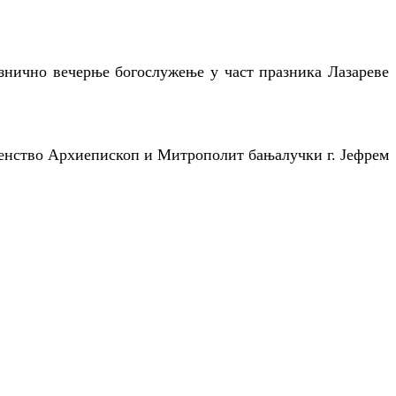
азнично вечерње богослужење у част празника Лазареве
тенство Архиепископ и Митрополит бањалучки г. Јефрем