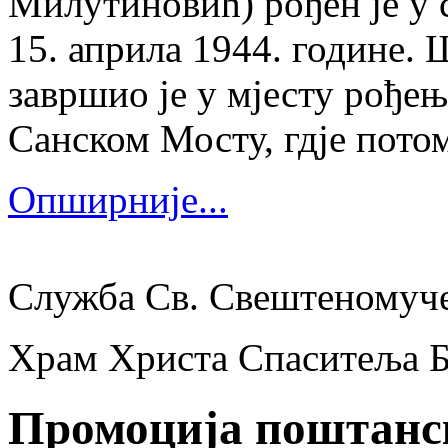
Милутиновић) рођен је у 
15. априла 1944. године.
завршио је у мјесту рођења
Санском Мосту, гдје потом
Опширније...
Служба Св. Свештеномуч
Храм Христа Спаситеља 
Промоција поштанс