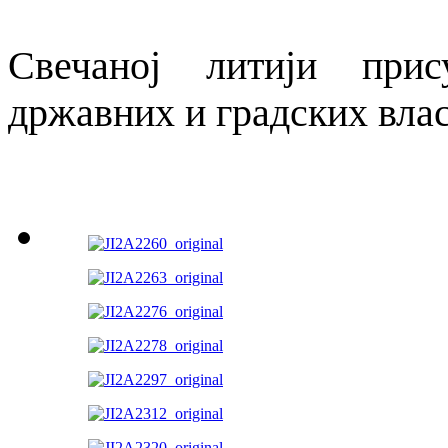
Свечаној литији прис
државних и градских влас