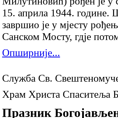
Милутиновић) рођен је у 
15. априла 1944. године.
завршио је у мјесту рођења
Санском Мосту, гдје потом
Опширније...
Служба Св. Свештеномуч
Храм Христа Спаситеља 
Празник Богојављењ