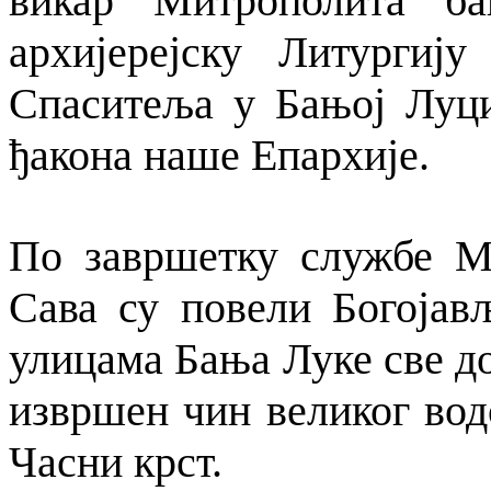
викар Митрополита ба
архијерејску Литурги
Спаситеља у Бањој Луц
ђакона наше Епархије.
По завршетку службе М
Сава су повели Богојављ
улицама Бања Луке све до 
извршен чин великог вод
Часни крст.