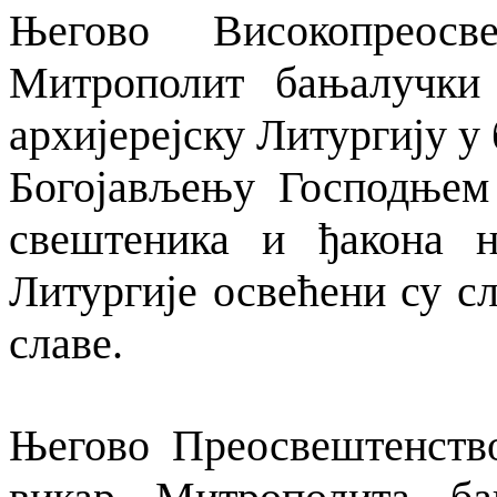
Његово Високопреосв
Митрополит бањалучки
архијерејску Литургију 
Богојављењу Господњем
свештеника и ђакона 
Литургије освећени су с
славе.
Његово Преосвештенство