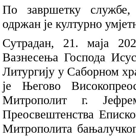
По завршетку службе,
одржан је културно умјет
Сутрадан, 21. маја 20
Вазнесења Господа Исус
Литургију у Саборном х
је Његово Високопрео
Митрополит г. Јефр
Преосвештенства Епископ
Митрополита бањалучког