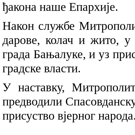
ђакона наше Епархије.
Након службе Митрополи
дарове, колач и жито, у
града Бањалуке, и уз при
градске власти.
У наставку, Митрополи
предводили Спасовданску
присуство вјерног народа