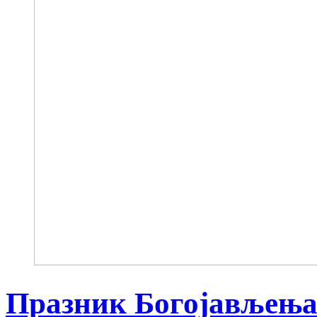
Празник Богојављења 