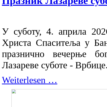
Празник Лазареве суб
У суботу, 4. априла 20
Христа Спаситеља у Бањ
празнично вечерње бо
Лазареве суботе - Врбице
Weiterlesen …