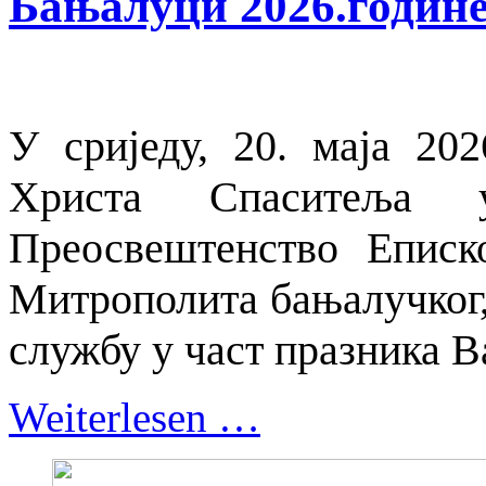
Бањалуци 2026.годин
У сриједу, 20. маја 20
Христа Спаситеља
Преосвештенство Еписк
Митрополита бањалучког,
службу у част празника В
Weiterlesen …