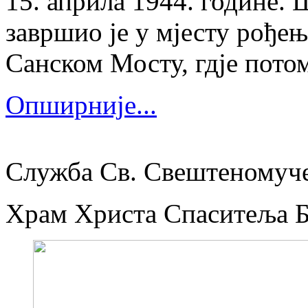
15. априла 1944. године.
завршио је у мјесту рођења
Санском Мосту, гдје потом
Опширније...
Служба Св. Свештеномуч
Храм Христа Спаситеља 