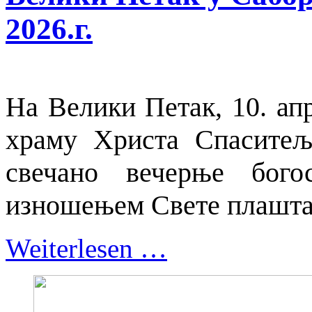
2026.г.
На Велики Петак, 10. ап
храму Христа Спаситељ
свечано вечерње бого
изношењем Свете плашта
Weiterlesen …