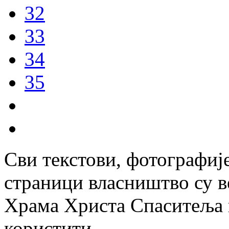
32
33
34
35
Сви текстови, фотографије
страници власништво су в
Храма Христа Спаситеља и
користити.