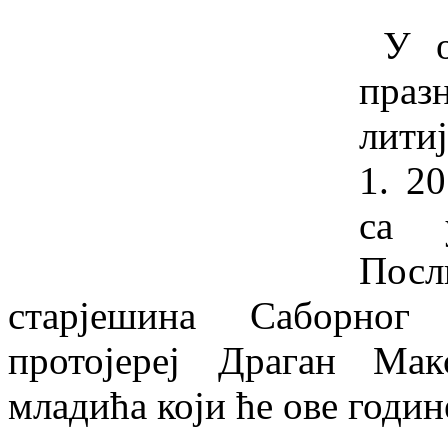
У ок
праз
литиј
1. 2
са у
Посл
старјешина Саборног
протојереј Драган Ма
младића који ће ове годин