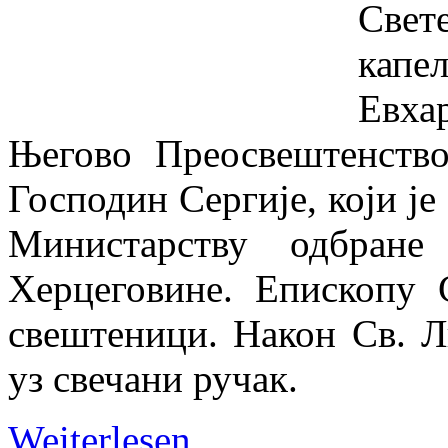
Свет
кап
Евха
Његово Преосвештенство
Господин Сергије, који ј
Министарству одбран
Херцеговине. Епископу 
свештеници. Након Св. Л
уз свечани ручак.
Weiterlesen …