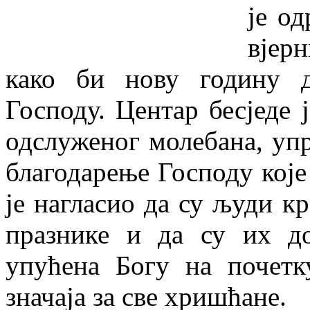
је о
вјер
како би нову годину 
Господу. Центар бесједе 
одслуженог молебана, упр
благодарење Господу које
је нагласио да су људи кр
празнике и да су их до
упућена Богу на почетк
значаја за све хришћане.