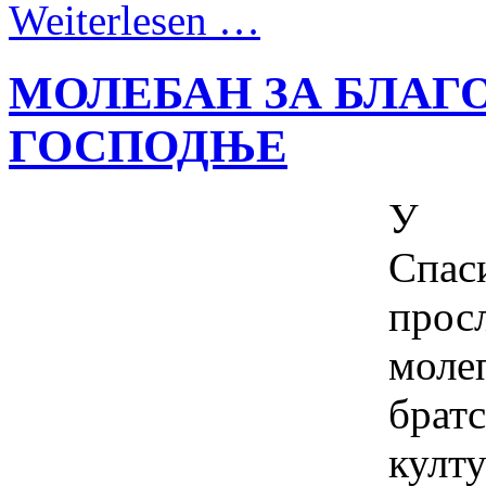
Weiterlesen …
МОЛЕБАН ЗА БЛАГО
ГОСПОДЊЕ
У С
Спас
про
моле
брат
култ