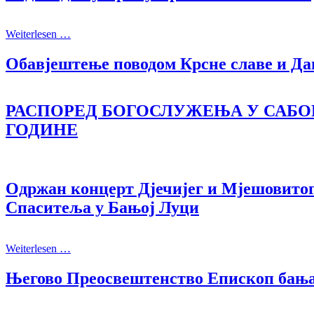
Weiterlesen …
Обавјештење поводом Крсне славе и Да
РАСПОРЕД БОГОСЛУЖЕЊА У САБОР
ГОДИНЕ
Одржан концерт Дјечијег и Мјешовитог
Спаситеља у Бањој Луци
Weiterlesen …
Његово Преосвештенство Епископ бањал