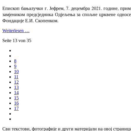
Епископ бањалучки г. Јефрем, 7. децембра 2021. године, при
замјеником предсједника Одјељења за спољне црквене однос
Фондације Е.И. Скопенком.
Weiterlesen …
Seite 13 von 35
8
9
10
11
12
13
14
15
16
17
Сви текстови, фотографије и други материјали на овој страниц