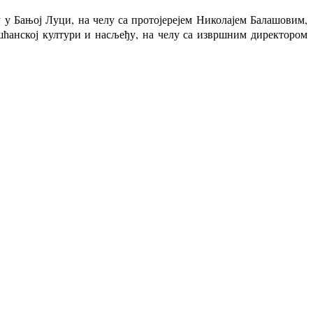
 у Бањој Луци, на челу са протојерејем Николајем Балашовим,
ћанској култури и насљеђу, на челу са извршним директором