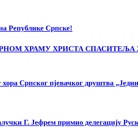
на Републике Српске!
НОМ ХРАМУ ХРИСТА СПАСИТЕЉА ЗА
 хора Српског пјевачког друштва „Једи
учки Г. Јефрем примио делегацију Руск