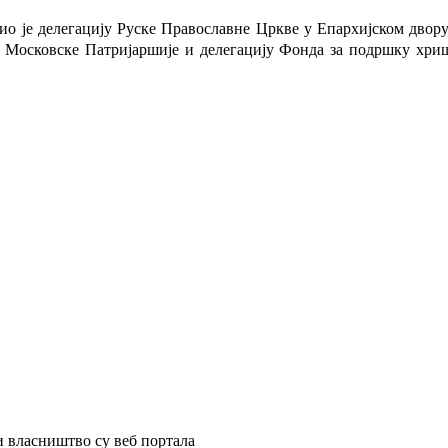
мио је делегацију Руске Православне Цркве у Епархијском двору
е Московске Патријаршије и делегацију Фонда за подршку хриш
и власништво су веб портала