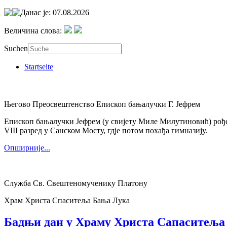
Данас је: 07.08.2026
Величина слова:
Suchen
Startseite
Његово Преосвештенство Епископ бањалучки Г. Јефрем
Епископ бањалучки Јефрем (у свијету Миле Милутиновић) рођен 
VIII разред у Санском Мосту, гдје потом похађа гимназију.
Опширније...
Служба Св. Свештеномученику Платону
Храм Христа Спаситеља Бања Лука
Бадњи дан у Храму Христа Сапаситеља