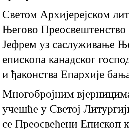
Светом Архијерејском лит
Његово Преосвештенство 
Јефрем уз саслуживање Њ
епископа канадског госпо
и ђаконства Епархије бањ
Многобројним вјерницима
учешће у Светој Литургиј
се Преосвећени Епископ 