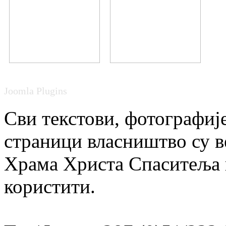
Joomla Plugins
Сви текстови, фотографије
страници власништво су в
Храма Христа Спаситеља и
користити.