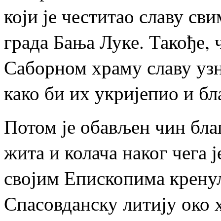
који је честитао славу св
града Бања Луке. Такође, 
Саборном храму славу уз
како би их укријепио и бл
Потом је обављен чин бла
жита и колача наког чега ј
својим Епископима крену
Спасовданску литију око 