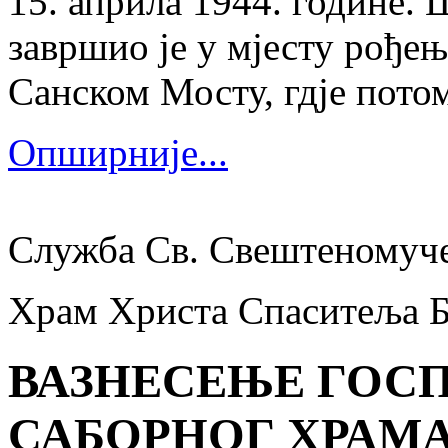
15. априла 1944. године.
завршио је у мјесту рођења
Санском Мосту, гдје потом
Опширније...
Служба Св. Свештеномуч
Храм Христа Спаситеља 
ВАЗНЕСЕЊЕ ГОСП
САБОРНОГ ХРАМА