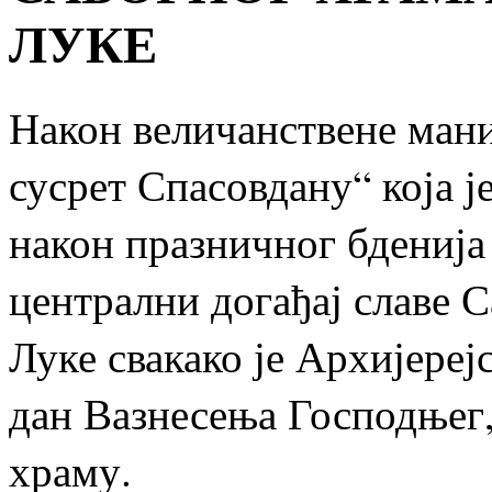
ЛУКE
Након величанствене ман
сусрет Спасовдану“ која је
након празничног бденија 
централни догађај славе 
Луке свакако је Архијерејс
дан Вазнесења Господњег, 
храму.