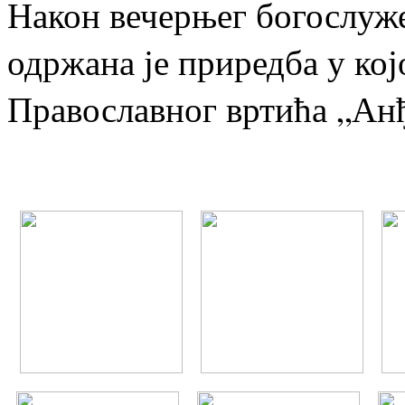
Након вечерњег богослуже
одржана је приредба у кој
Православног вртића „Анђ