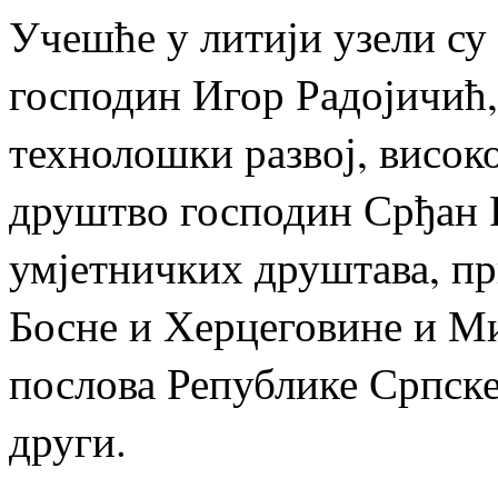
Учешће у литији узели су
господин Игор Радојичић,
технолошки развој, висо
друштво господин Срђан Р
умјетничких друштава, п
Босне и Херцеговине и М
послова Републике Српске
други.