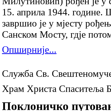
Милутиновић) рођен је у 
15. априла 1944. године.
завршио је у мјесту рођења
Санском Мосту, гдје потом
Опширније...
Служба Св. Свештеномуч
Храм Христа Спаситеља 
Поклоничко путова