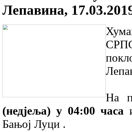
Лепавина, 17.03.2019
Хума
СРП
покл
Лепа
На 
(недјеља) у 04:00 часа
Бањој Луци .