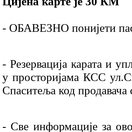
Цијена карте је 30 КМ
- ОБАВЕЗНО понијети па
- Резервација карата и уп
у просторијама КСС ул.
Спаситеља код продавача 
- Све информације за ов