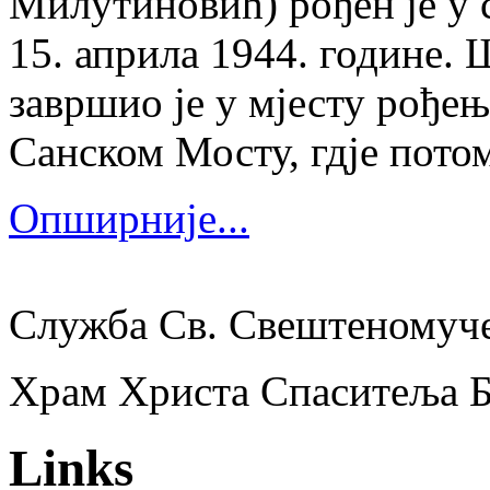
Милутиновић) рођен је у 
15. априла 1944. године.
завршио је у мјесту рођења
Санском Мосту, гдје потом
Опширније...
Служба Св. Свештеномуч
Храм Христа Спаситеља 
Links