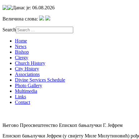
Данас је: 06.08.2026
Величина слова:
Search
Home
News
Bishop
Clergy
Church History
City History
Associations
Divine Services Schedule
Photo Gallery
Multimedia
Links
Contact
Његово Преосвештенство Епископ бањалучки Г. Јефрем
Епископ бањалучки Јефрем (у свијету Миле Милутиновић) рођен 