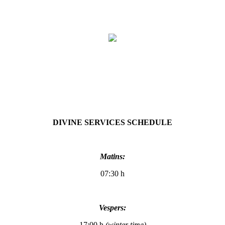
DIVINE SERVICES SCHEDULE
Matins:
07:30 h
Vespers:
17:00 h
(
winter time
)