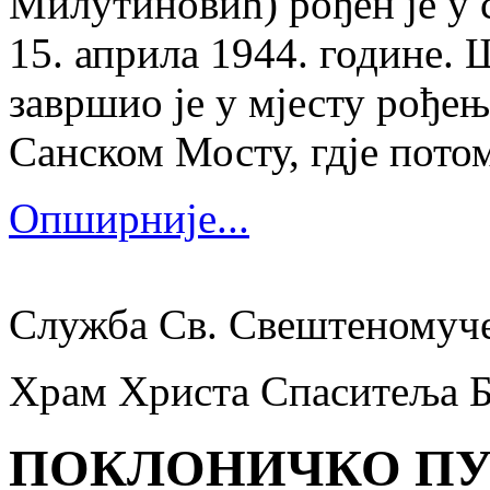
Милутиновић) рођен је у 
15. априла 1944. године.
завршио је у мјесту рођења
Санском Мосту, гдје потом
Опширније...
Служба Св. Свештеномуч
Храм Христа Спаситеља 
ПОКЛОНИЧКО ПУ