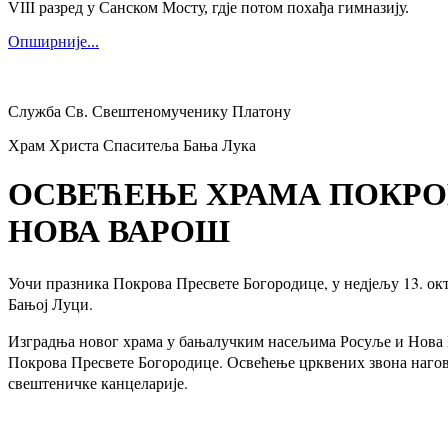
VIII разред у Санском Мосту, гдје потом похађа гимназију.
Опширније...
Служба Св. Свештеномученику Платону
Храм Христа Спаситеља Бања Лука
ОСВЕЋЕЊЕ ХРАМА ПОКРО
НОВА ВАРОШ
Уочи празника Покрова Пресвете Богородице, у недјељу 13. о
Бањој Луци.
Изградња новог храма у бањалучким насељима Росуље и Нова В
Покрова Пресвете Богородице. Освећење црквених звона нагови
свештеничке канцеларије.