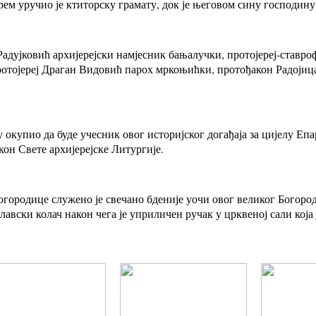
ем уручио је ктиторску грамату, док је његовом сину господин
адујковић архијерејски намјесник бањалучки, протојереј-ставро
тојереј Драган Видовић парох мркоњићки, протођакон Радојица
у окупио да буде учесник овог историјског догађаја за цијелу Е
кон Свете архијерејске Литургије.
городице служено је свечано бденије уочи овог великог Богород
лавски колач након чега је уприличен ручак у црквеној сали која 