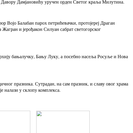
у Давору Дамјановићу уручен орден Светог краља Милутина.
фор Војо Балабан парох петрићевачки, протојереј Драган
 Жагран и јерођакон Силуан сабрат светогорског
пархију бањалучку, Бању Луку, а посебно насеља Росуље и Нова
ичног празника. Сутрадан, на сам празник, и славу овог храма
је налази у склопу комплекса.