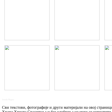
Joomla Plugins
Сви текстови, фотографије и други материјали на овој страниц
Храма Христа Спаситеља и без одобрења не могу се користити.