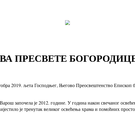
ВА ПРЕСВЕТЕ БОГОРОДИЦ
ктобра 2019. љета Господњег, Његово Преосвештенство Епископ 
арош започела је 2012. године. У година након свечаног освећ
јестило је тренутак великог освећења храма и помоћних простор