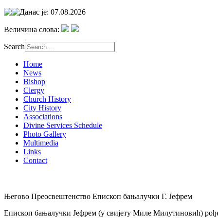
Данас је: 07.08.2026
Величина слова:
Search
Home
News
Bishop
Clergy
Church History
City History
Associations
Divine Services Schedule
Photo Gallery
Multimedia
Links
Contact
Његово Преосвештенство Епископ бањалучки Г. Јефрем
Епископ бањалучки Јефрем (у свијету Миле Милутиновић) рођен 