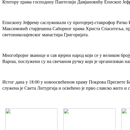
Ктитору храма господину Пантелији Дамјановићу Епископ Јефр
Епископу Јефрему саслуживали су протојереј-ставрофор Ратко Р
Максимовић старјешина Саборног храма Христа Спаситеља, про
светониколајевског манастира Григоријата.
Многобројне званице и сав вјерни народ који се у великом број
Варош, послужени су на свечаном ручку који је организован на
Истог дана у 18:00 у новоосвећеном храму Покрова Пресвете Бо
служена је Света Литургија и освећено је прво славско жито и с