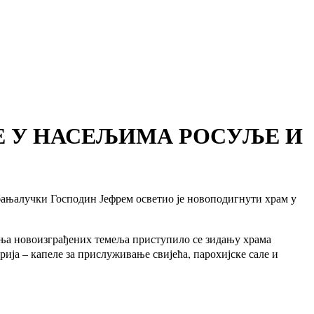
Е У НАСЕЉИМА РОСУЉЕ И
бањалучки Господин Јефрем осветио је новоподигнути храм у
ења новоизграђених темеља приступило се зидању храма
ија – капеле за прислуживање свијећа, парохијске сале и