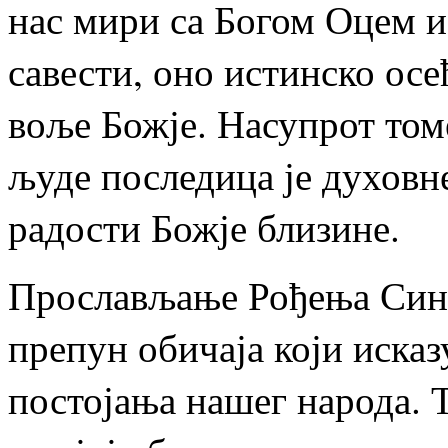
нас мири са Богом Оцем и 
савести, оно истинско ос
воље Божје. Насупрот том
људе последица је духовн
радости Божје близине.
Прослављање Рођења Сина 
препун обичаја који исказ
постојања нашег народа. 