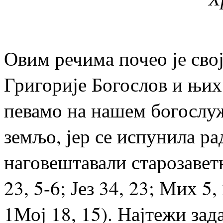
Овим речима почео је сво
Григорије Богослов и њих,
певамо на нашем богослуж
земљо, јер се испунила ра
наговештавали старозаветн
23, 5-6; Јез 34, 23; Мих 5
1Мој 18, 15). Најтежи зад