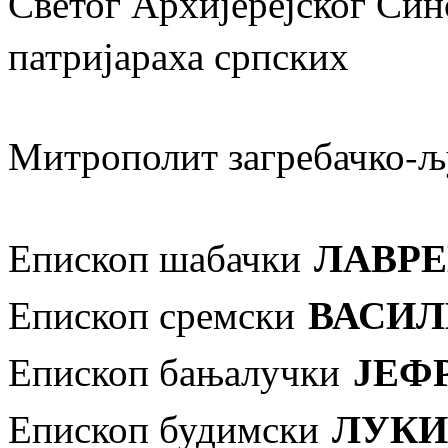
Светог Архијерејског Син
патријараха српских
Митрополит загребачко-
ЛАВРЕ
Епископ шабачки
ВАСИЛ
Епископ сремски
ЈЕФ
Епископ бањалучки
ЛУКИ
Епископ будимски