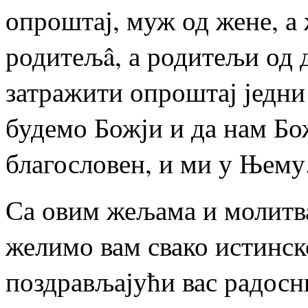
опроштај, муж од жене, а 
родитељâ, а родитељи од 
затражити опроштај једни
будемо Божји и да нам Бо
благословен, и ми у Њему
Са овим жељама и молитв
желимо вам свако истинско
поздрављајући вас радос