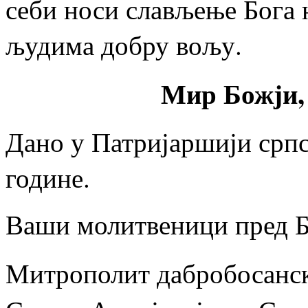
себи носи слављење Бога 
људима добру вољу.
Мир Божји, 
Дано у Патријаршији српс
године.
Ваши молитвеници пред 
Митрополит дабробосан