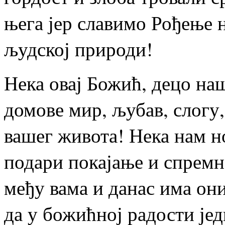
њега јер славимо Рођење 
људској природи!
Нека овај Божић, децо на
домове мир, љубав, слогу,
вашег живота! Нека нам 
подари покајање и спремн
међу вама и данас има они
да у божићној радости јед