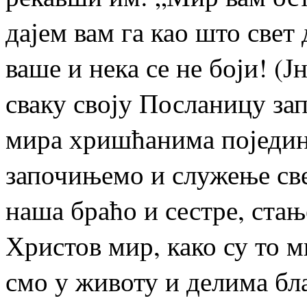
дајем вам га као што свет 
ваше и нека се не боји! (Ј
сваку своју Посланицу за
мира хришћанима поједин
започињемо и служење свет
наша браћо и сестре, стањ
Христов мир, како су то 
смо у животу и делима бл