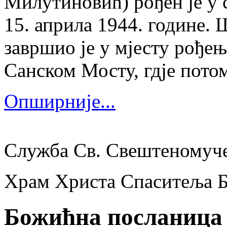
Милутиновић) рођен је у 
15. априла 1944. године.
завршио је у мјесту рођења
Санском Мосту, гдје потом
Опширније...
Служба Св. Свештеномуч
Храм Христа Спаситеља 
Божићна посланица