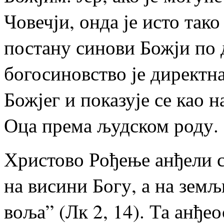
Човечји, онда је исто так
постану синови Божји по 
богосиновство је директн
Божјег и показује се као 
Оца према људском роду.
Христово Рођење анђели с
на висини Богу, а на зем
воља” (Лк 2, 14). Та анђе