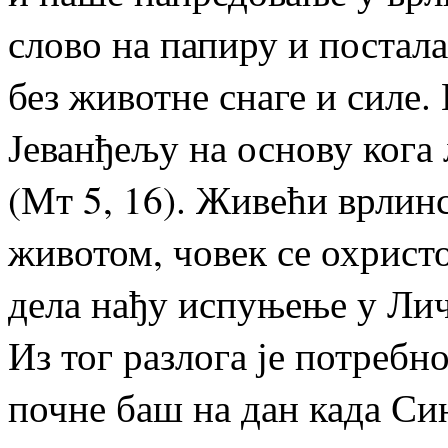
слово на папиру и постала
без животне снаге и силе.
Јеванђељу на основу кога 
(Мт 5, 16). Живећи врлин
животом, човек се охристо
дела нађу испуњење у Ли
Из тог разлога је потребн
почне баш на дан када Син