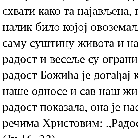
схвати како та најављена,
налик било којој овозема
саму суштину живота и на
радост и весеље су огран
радост Божића је догађај 
наше односе и сав наш живо
радост показала, она је на
речима Христовим: „Радос