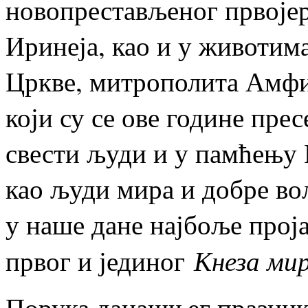
новопрестављеног првојер
Иринеја, као и у животим
Цркве, митрополита Амфи
који су се ове године пре
свести људи и у памћењу 
као људи мира и добре вољ
у наше дане најбоље прој
Кнеза ми
првог и јединог
Порука данашњег празник