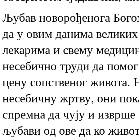
Љубав новорођенога Богом
да у овим данима велики
лекарима и свему медицин
несебично труди да помогн
цену сопственог живота. Н
несебичну жртву, они пока
спремна да чују и изврше
љубави од ове да ко живот