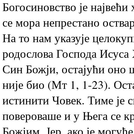
Богосиновство је највећи
се мора непрестано оствари
На то нам указује целоку
родослова Господа Исуса 
Син Божји, остајући оно ш
није био (Мт 1, 1-23). Ос
истинити Човек. Тиме је с
повероваше и у Њега се 
Божјим. Јер, ако је могућ