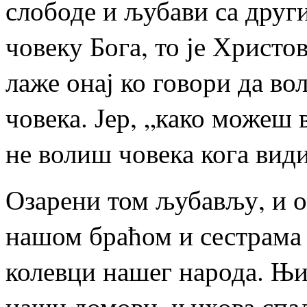
слободе и љубави са друг
човеку Бога, то је Христо
лаже онај ко говори да во
човека. Јер, „како можеш 
не волиш човека кога види
Озарени том љубављу, и о
нашом браћом и сестрама 
колевци нашег народа. Њи
наши домови, њихова спа