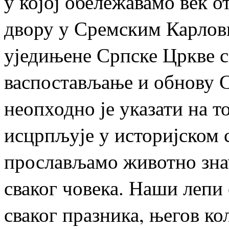
у којој обележавамо век о
двору у Сремским Карлов
уједињене Српске Цркве с
васпостављање и обнову С
неопходно је указати на т
исцрпљује у историјском с
прослављамо животно знач
сваког човека. Наши лепи 
сваког празника, његов ко