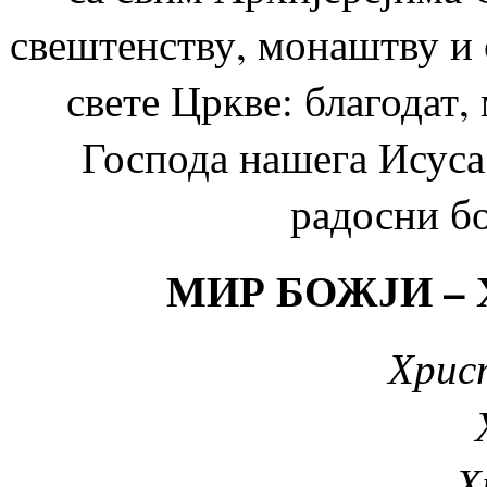
свештенству, монаштву и
свете Цркве: благодат,
Господа нашега Исуса 
радосни б
МИР БОЖЈИ – 
Христ
Х