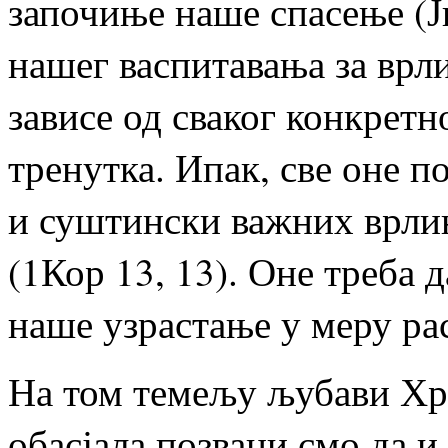
започиње наше спасење (Јн
нашег васпитавања за врли
зависе од сваког конкретн
тренутка. Ипак, све оне п
и суштински важних врлина
(1Кор 13, 13). Оне треба 
наше узрастање у меру рас
На том темељу љубави Хри
обасјала позвани смо да 