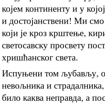
којем континенту и у кој
и достојанствени! Ми смо
који је кроз крштење, кир
светосавску просвету пост
хришћанског света.
Испуњени том љубављу, о
невољника и страдалника,
било каква неправда, а по