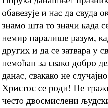
обавезује и нас да свуда 
знамо шта то значи када с
немир паралише разум, ка
других и да се затвара у с
немоћан за свако добро де
данас, свакако не случајн
Христос се роди! Не траж
често двосмислени људски