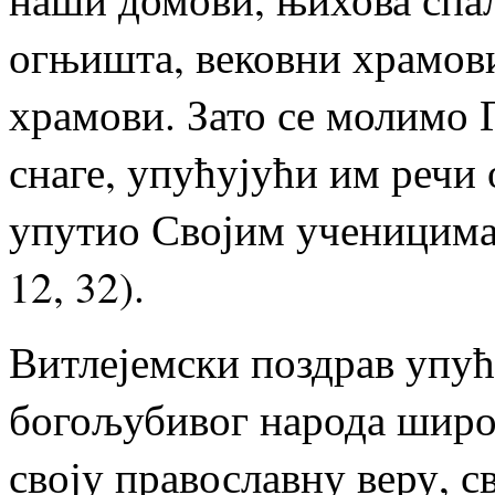
огњишта, вековни храмов
храмови. Зато се молимо 
снаге, упућујући им речи 
упутио Својим ученицима: 
12, 32).
Витлејемски поздрав упућ
богољубивог народа широм
своју православну веру, св