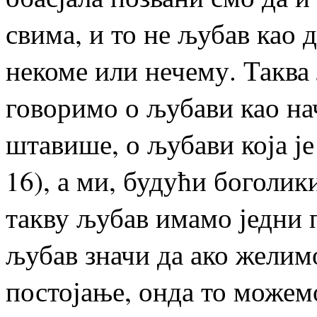
свима, и то не љубав као
некоме или нечему. Таква
говоримо о љубави као на
штавише, о љубави која је
16), а ми, будући боголики
такву љубав имамо једни 
љубав значи да ако желим
постојање, онда то можем