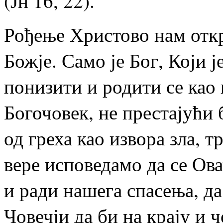
(Јн 16, 22).
Рођење Христово нам откр
Божје. Само је Бог, Који ј
понизити и родити се као
Богочовек, не престајући
од греха као извора зла, 
вере исповедамо да се Ов
и ради нашега спасења, д
Човечји да би на крају и 