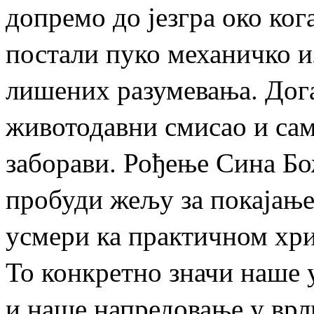
допремо до језгра око кога
постали пуко механичко 
лишених разумевања. Догађ
животодавни смисао и сам
заборави. Рођење Сина Бож
пробуди жељу за покајањем
усмери ка практичном хри
То конкретно значи наше 
и наше напредовање у врли