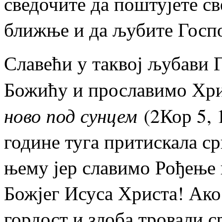
сведочите да поштујете с
ближње и да љубите Госпо
Славећи у таквој љубави Г
Божићу и прославимо Хри
ново под сунцем
(2Кор 5, 
године туга притискала ср
њему јер славимо Рођење 
Божјег Исуса Христа! Ако
гордост и злоба тровали с