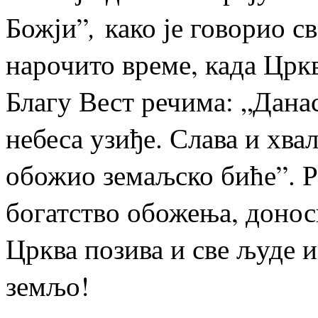
,
Божји”
како је говорио с
нарочито време, када Црк
Благу Вест речима: „Данас
небеса узиђе. Слава и хва
обожио земаљско биће”. Р
богатство обожења, донос
Црква позива и све људе и
земљо!