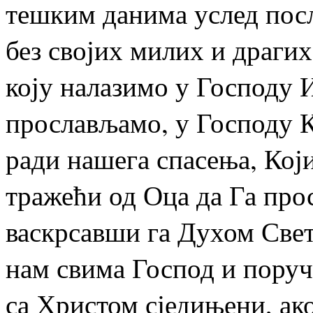
тешким данима услед посл
без својих милих и драги
коју налазимо у Господу 
прослављамо, у Господу Ко
ради нашега спасења, Кој
тражећи од Оца да Га про
васкрсавши га Духом Свети
нам свима Господ и поручу
са Христом сједињени, ако