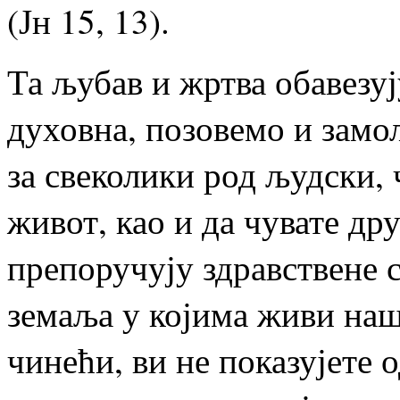
(Јн 15, 13).
Та љубав и жртва обавезуј
духовна, позовемо и замо
за свеколики род људски, 
живот, као и да чувате дру
препоручују здравствене 
земаља у којима живи наш
чинећи, ви не показујете 