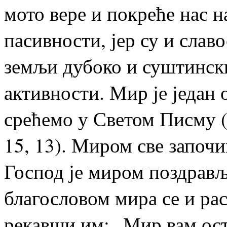
мото вере и покреће нас н
пасивности, јер су и сла
земљи дубоко и суштински
активности. Мир је један 
срећемо у Светом Писму (М
15, 13). Миром све започи
Господ је миром поздрав
благословом мира се и рас
рекавши им: „Мир вам ост