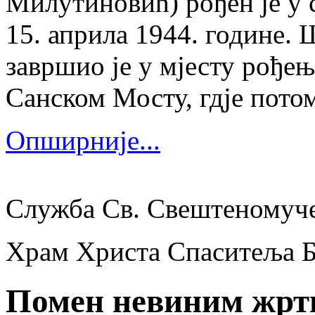
Милутиновић) рођен је у 
15. априла 1944. године.
завршио је у мјесту рођења
Санском Мосту, гдје потом
Опширније...
Служба Св. Свештеномуч
Храм Христа Спаситеља 
Помен невиним жр