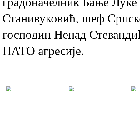
градоначелник Бање Луке
Станивуковић, шеф Српск
господин Ненад Стеванди
НАТО агресије.