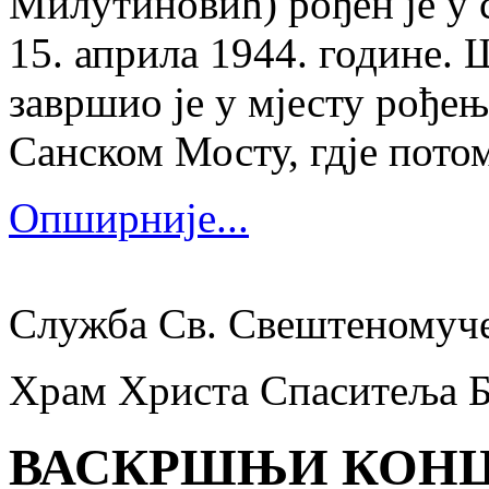
Милутиновић) рођен је у 
15. априла 1944. године.
завршио је у мјесту рођења
Санском Мосту, гдје потом
Опширније...
Служба Св. Свештеномуч
Храм Христа Спаситеља 
ВАСКРШЊИ КОНЦ