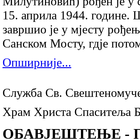
Милутиновић) рођен је у 
15. априла 1944. године.
завршио је у мјесту рођења
Санском Мосту, гдје потом
Опширније...
Служба Св. Свештеномуч
Храм Христа Спаситеља 
ОБАВЈЕШТЕЊЕ - 