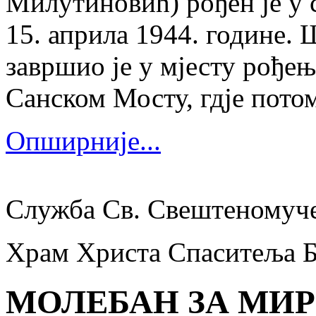
Милутиновић) рођен је у 
15. априла 1944. године.
завршио је у мјесту рођења
Санском Мосту, гдје потом
Опширније...
Служба Св. Свештеномуч
Храм Христа Спаситеља 
МОЛЕБАН ЗА МИР