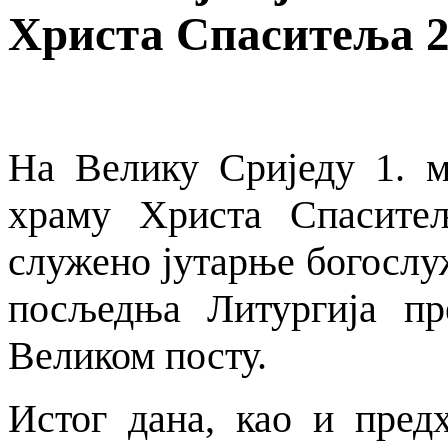
Христа Спаситеља 20
На Велику Сриједу 1. м
храму Христа Спасите
служено јутарње богослу
посљедња Литургија пр
Великом посту.
Истог дана, као и пред