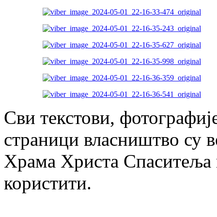
Сви текстови, фотографије
страници власништво су в
Храма Христа Спаситеља и
користити.