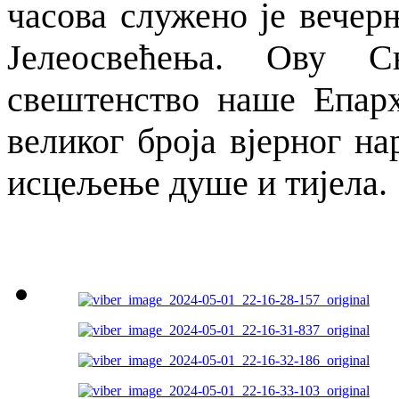
часова служено је вечер
Јелеосвећења. Ову С
свештенство наше Епар
великог броја вјерног н
исцељење душе и тијела.