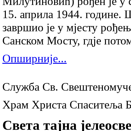
Милутиновић) рођен је у 
15. априла 1944. године.
завршио је у мјесту рођења
Санском Мосту, гдје потом
Опширније...
Служба Св. Свештеномуч
Храм Христа Спаситеља 
Света тајна јелеос