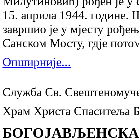
Милутиновић) рођен је у 
15. априла 1944. године.
завршио је у мјесту рођења
Санском Мосту, гдје потом
Опширније...
Служба Св. Свештеномуч
Храм Христа Спаситеља 
БОГОЈАВЉЕНСКА