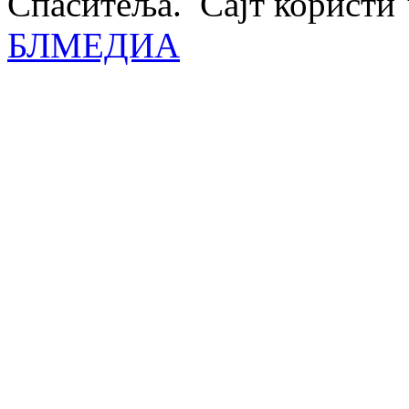
Спаситеља. Сајт користи 
БЛМЕДИА