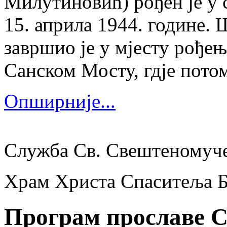
Милутиновић) рођен је у 
15. априла 1944. године.
завршио је у мјесту рођења
Санском Мосту, гдје потом
Опширније...
Служба Св. Свештеномуч
Храм Христа Спаситеља 
Програм прославе С