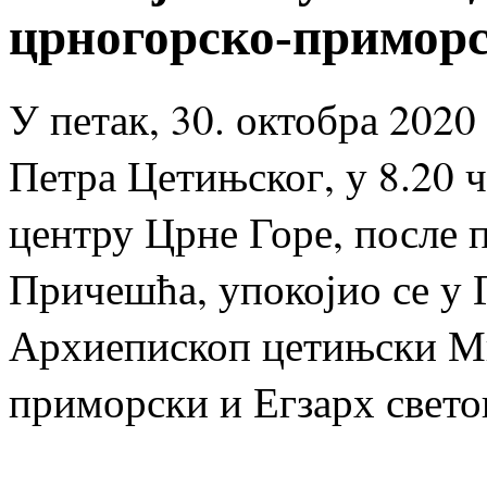
црногорско-примор
У петак, 30. октобра 2020
Петра Цетињског, у 8.20 
центру Црне Горе, после 
Причешћа, упокојио се у
Архиепископ цетињски М
приморски и Егзарх свето