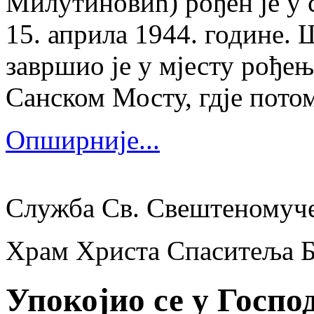
Милутиновић) рођен је у 
15. априла 1944. године.
завршио је у мјесту рођења
Санском Мосту, гдје потом
Опширније...
Служба Св. Свештеномуч
Храм Христа Спаситеља 
Упокојио се у Госп