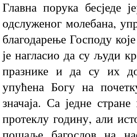
Главна порука бесједе ј
одслуженог молебана, упр
благодарење Господу које
је нагласио да су људи кр
празнике и да су их до
упућена Богу на почетк
значаја. Са једне стране
протеклу годину, али ист
пошаље багослов на н