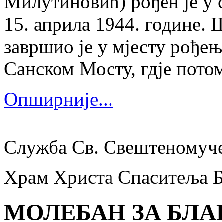
Милутиновић) рођен је у 
15. априла 1944. године.
завршио је у мјесту рођења
Санском Мосту, гдје потом
Опширније...
Служба Св. Свештеномуч
Храм Христа Спаситеља 
МОЛЕБАН ЗА БЛА