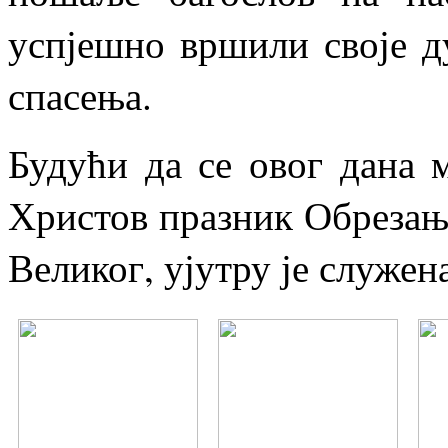
успјешно вршили своје 
спасења.
Будући да се овог дана 
Христов празник Обрезањ
Великог, ујутру је служен