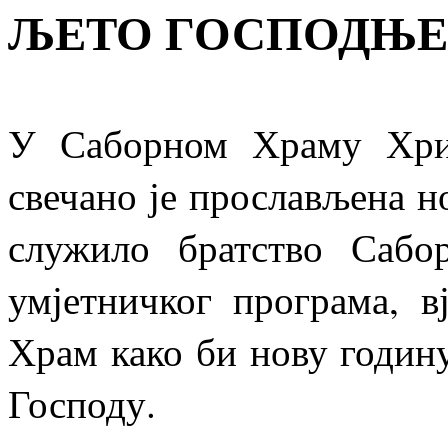
ЉЕТО ГОСПОДЊЕ
У Саборном Храму Хри
свечано је прослављена но
служило братство Сабо
умјетничког програма, в
Храм како би нову годин
Господу.