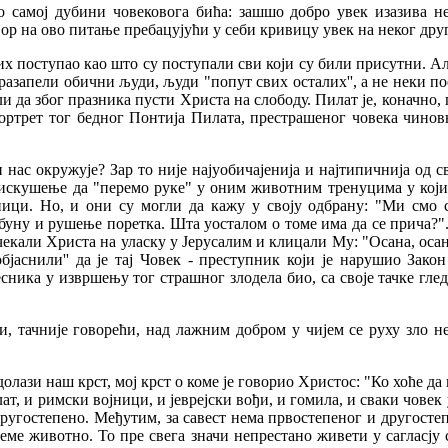
о самој дубини човековога бића: зашшо добро увек изазива 
р на ово питање пребацујући у себи кривицу увек на неког друг
их поступао као што су поступали сви који су били присутни. Али
разапели обични људи, људи "попут свих осталих'', а не неки п
и да због празника пусти Христа на слободу. Пилат је, коначно,
ртрет тог бедног Понтија Пилата, престрашеног човека чиновни
и нас окружује? Зар то није најуобичајенија и најтипичнија од 
 искушење да "перемо руке" у оним животним тренуцима у који
ици. Но, и они су могли да кажу у своју одбрану: "Ми смо 
уну и рушење поретка. Шта уосталом о томе има да се прича?". 
екали Христа на уласку у Јерусалим и клицали Му: "Осана, осана!
јаснили'' да је тај Човек - преступник који је нарушио Закон 
чесника у извршењу тог страшног злодела био, са своје тачке глед
и, тачније говорећи, над лажним добром у чијем се руху зло н
зи наш крст, мој крст о коме је говорио Христос: "Ко хоће да иде
т, и римски војници, и јеврејски вођи, и гомила, и сваки човек у
ругостепено. Међутим, за савест нема првостепеног и другостепе
еме животно. То пре свега значи непрестано живети у сагласју с