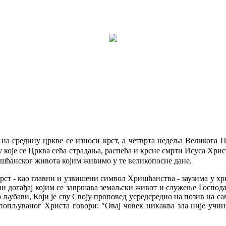
 на средину цркве се износи крст, а четврта недеља Великога 
 у које се Црква сећа страдања, распећа и крсне смрти Исуса Хр
шћанског живота којим живимо у те великопосне дане.
Крст - као главни и узвишени символ Хришћанства - заузима у хр
јући догађај којим се завршава земаљски живот и служење Господ
 о љубави, Који је сву Своју проповед усредсредио на позив на 
 попљуваног Христа говори: "Овај човек никаква зла није учини