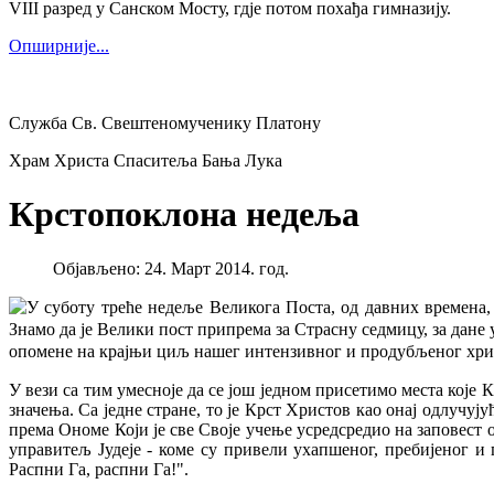
VIII разред у Санском Мосту, гдје потом похађа гимназију.
Опширније...
Служба Св. Свештеномученику Платону
Храм Христа Спаситеља Бања Лука
Крстопоклона недеља
Објављено: 24. Март 2014. год.
У суботу треће недеље Великога Поста, од давних времена,
Знамо да је Велики пост припрема за Страсну седмицу, за дане
опомене на крајњи циљ нашег интензивног и продубљеног хри
У вези са тим умесноје да се још једном присетимо места које 
значења. Са једне стране, то је Крст Христов као онај одлучу
према Ономе Који је све Своје учење усредсредио на заповест
управитељ Јудеје - коме су привели ухапшеног, пребијеног и
Распни Га, распни Га!".