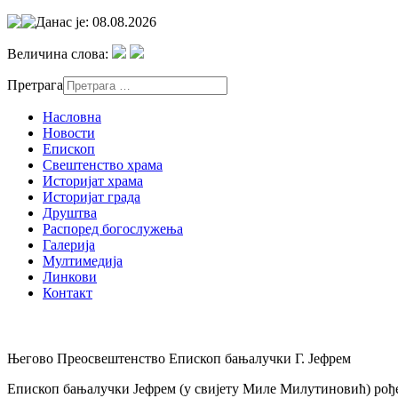
Данас је: 08.08.2026
Величина слова:
Претрага
Насловна
Новости
Епископ
Свештенство храма
Историјат храма
Историјат града
Друштва
Распоред богослужења
Галерија
Мултимедија
Линкови
Контакт
Његово Преосвештенство Епископ бањалучки Г. Јефрем
Епископ бањалучки Јефрем (у свијету Миле Милутиновић) рођен 