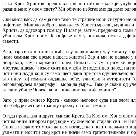
Тако Крст Христов представља вечно питање које је упућен
разапињано у овом свету? Ми обично избегавамо да дамо одгово
Сви мислимо: да сам ја био тамо те страшне ноћи сигурно не б
није тако. Миврло добро знамо да су Христа мрзели, мучили и 
Христа, да одговори гомилу. Пилат је, затим, предложио гоми-л
убиством Христовим. Јеванђеље нам у неколико потеза даје по
савести.
Али, зар се то исто не догађа и у нашем животу, у животу кој
нама самима све време нашега живота? Зар и ми не падамо у
неправди, злу и мржњи? Поред Пилата, ту су и римски војн
•неутралишемо" неког скитницу који је подстицао народ на поб
исти они људи који су само шест дана пре тога одушевљено доч
зар нису тој гомили ондашње вође, учитељи и ауторитети ''об
одговарајућем параграфу! - мора да умре... Тако је сваки од у
заједно убише Човека који ''никаквог зла није учинио''.
Зато је први смисао Крста - смисао његовог суда над злом ил
обезбеђује његову страшну прбеду на овој земљи.
Отуда произлази и други смисао Крста. За Крстом, Христовим дола
истим оним избором пред којим су оне ноћи стајали сви - и Пила
Споља гледано то може да нам изгледа као нешто нева-жно и д
узимати и носити свој крст не значи само трпети тешкоће и бр