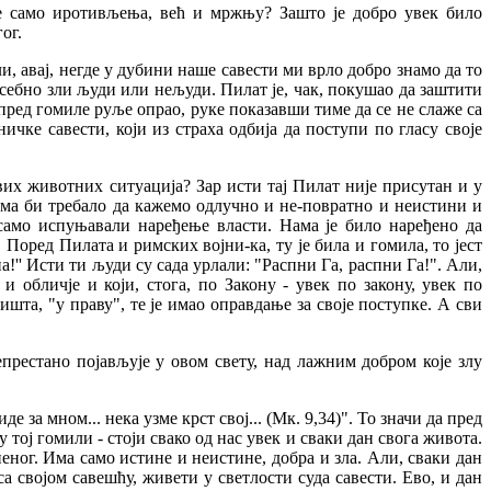
не само иротивљењa, већ и мржњу? Зашто је добро увек било
ог.
, авај, негде у дубини наше савести ми врло добро знамо да то
осебно зли људи или нељуди. Пилат је, чак, покушао да заштити
 пред гомиле руље опрао, руке показавши тиме да се не слаже са
чке савести, који из страха одбија да поступи по гласу своје
свих животних ситуација? Зар исти тај Пилат није присутан и у
ма би требало да кажемо одлучно и не-повратно и неистини и
само испуњавали наређење власти. Нама је било наређено да
Поред Пилата и римских војни-ка, ту је била и гомила, то јест
'' Исти ти људи су сада урлали: "Распни Га, распни Га!". Али,
и обличје и који, стога, по Закону - увек по закону, увек по
ишта, "у праву", те је имао оправдање за своје поступке. А сви
епрестано појављује у овом свету, над лажним добром које злу
 за мном... нека узме крст свој... (Мк. 9,34)". То значи да пред
 тој гомили - стоји свако од нас увек и сваки дан свога живота.
ног. Има само истине и неистине, добра и зла. Али, сваки дан
а својом савешћу, живети у светлости суда савести. Ево, и дан