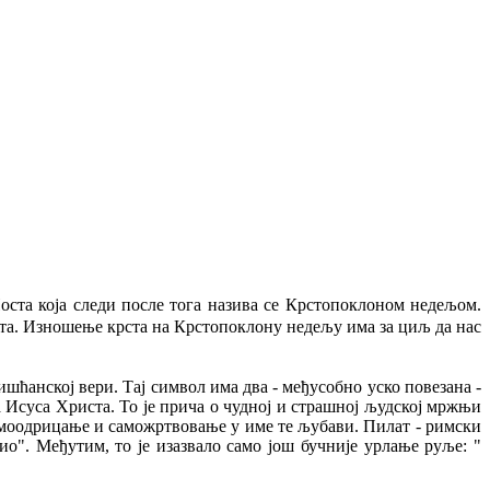
Поста која следи после тога назива се Крстопоклоном недељом.
иста. Изношење крста на Крстопоклону недељу има за циљ да нас
ишћанској вери. Тај символ има два - међусобно уско повезана -
а Исуса Христа. То је прича о чудној и страшној људској мржњи
самоодрицање и саможртвовање у име те љубави. Пилат - римски
о". Међутим, то је изазвало само још бучније урлање руље: "