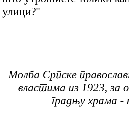
улици?''
Молба Српске православ
властима из 1923, за 
градњу храма - 