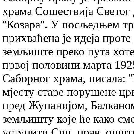
храма Сошествија Светог
''Козара''. У посљедњем т
прихваћена је идеја прот
земљиште преко пута хотела 
првој половини марта 192
Саборног храма, писала: '
мјесту старе порушене цр
пред Жупанијом, Балканом
земљишту које ће како см
уступити Срп. прав. општ