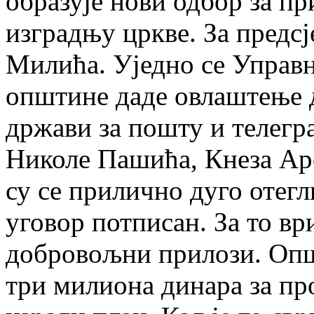
образује нови одбор за п
изградњу цркве. За предсј
Милића. Уједно се Управ
општине даде овлаштење 
држави за пошту и телегра
Николе Пашића, Кнеза Арс
су се прилично дуго отегл
уговор потписан. За то в
добровољни прилози. Опш
три милиона динара за про