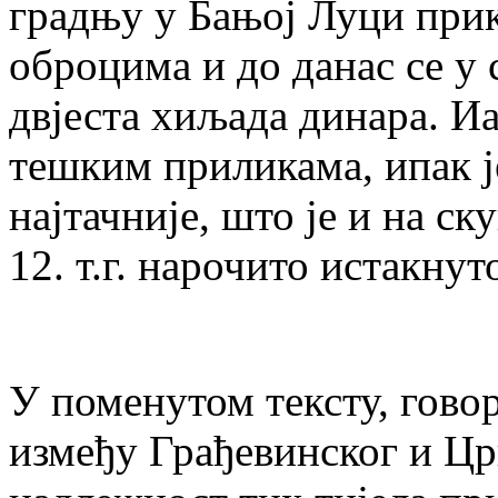
градњу у Бањој Луци прик
оброцима и до данас се у
двјеста хиљада динара. И
тешким приликама, ипак ј
најтачније, што је и на с
12. т.г. нарочито истакнуто.
У поменутом тексту, говор
између Грађевинског и Цр