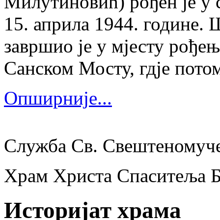
Милутиновић) рођен је у 
15. априла 1944. године.
завршио је у мјесту рођења
Санском Мосту, гдје потом
Опширније...
Служба Св. Свештеномуч
Храм Христа Спаситеља 
Историјат храма