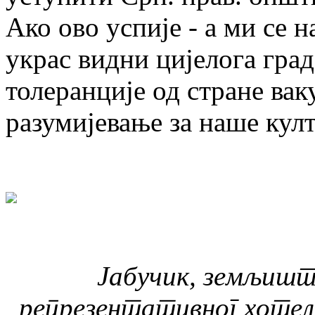
Ако ово успије - а ми се н
украс видни цијелога град
толеранције од стране вак
разумијевање за наше култ
Јабучик, земљишт
репрезентативног хотела 