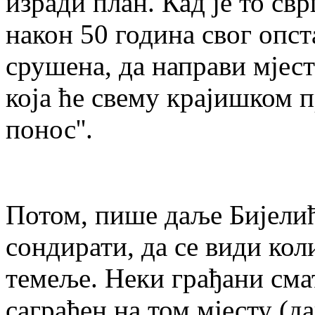
изради план. Кад је то свр
након 50 година свог опст
срушена, да направи мјест
која ће свему крајишком 
понос''.
Потом, пише даље Бијели
сондирати, да се види кол
темеље. Неки грађани сма
саграђен на том мјесту (д