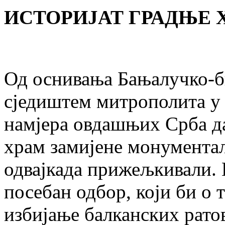
ИСТОРИЈАТ ГРАДЊЕ 
Од оснивања Бањалучко-б
сједиштем митрополита у 
намјера овдашњих Срба д
храм замијене монумента
одвајкада прижељкивали. 
посебан одбор, који би о т
избијање балканских рато