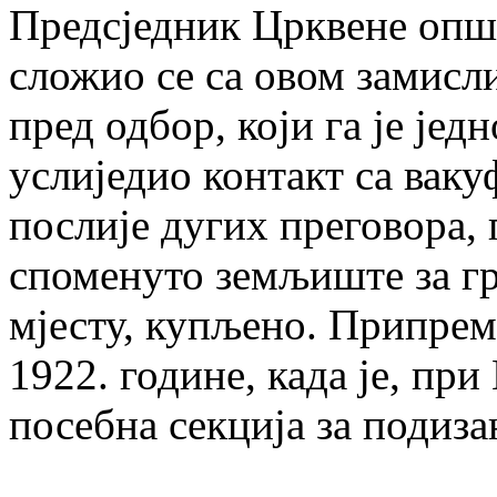
Предсједник Црквене опш
сложио се са овом замисли
пред одбор, који га је јед
услиједио контакт са вак
послије дугих преговора, 
споменуто земљиште за г
мјесту, купљено. Припреме
1922. године, када је, пр
посебна секција за подиза