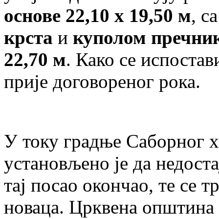
основе 22,10 x 19,50 м
, с
крста
и
куполом пречник
22,70 м
. Како се испостав
прије договореног рока.
У току градње Саборног 
установљено је да недоста
тај посао окончао, те се т
новаца. Црквена општина 