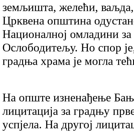
земљишта, желећи, ваљда,
Црквена општина одустан
Националној омладини за
Ослободитељу. Но спор је
градња храма је могла тећ
На опште изненађење Бањ
лицитација за градњу прв
успјела. На другој лицита