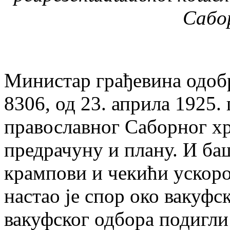
Сабо
Министар грађевина одобр
8306, од 23. априла 1925.
православног Саборног хр
предрачуну и плану. И баш
крампови и чекићи ускоро
настао је спор око вакуф
вакуфског одбора подигли