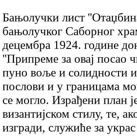
Бањолучки лист ''Отаџбина
бањолучког Саборног храм
децембра 1924. године дон
''Припреме за овај посао 
пуно воље и солидности и
послови и у границама мо
се могло. Израђени план ј
византијском стилу, те, ак
изгради, служиће за украс