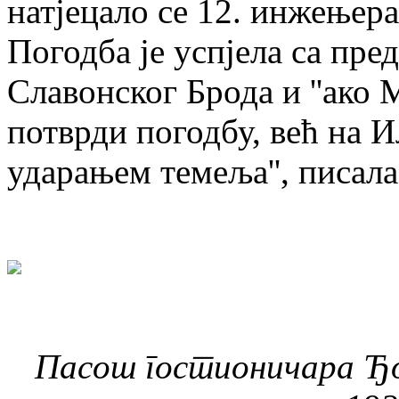
натјецало се 12. инжењера
Погодба је успјела са пре
Славонског Брода и ''ако
потврди погодбу, већ на И
ударањем темеља'', писала 
Пасош гостионичара Ђо