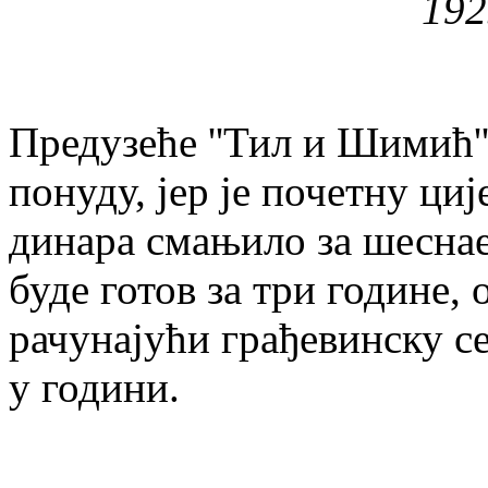
192
Предузеће ''Тил и Шимић'
понуду, јер је почетну ци
динара смањило за шеснаес
буде готов за три године,
рачунајући грађевинску се
у години.