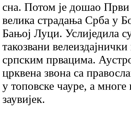
сна. Потом је дошао Први с
велика страдања Срба у Б
Бањој Луци. Услиједила с
такозвани велеиздајнички 
српским првацима. Аустро
црквена звона са правосл
у топовске чауре, а многе
заувијек.