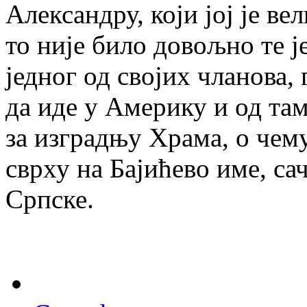
Александру, који јој је в
то није било довољно те 
једног од својих чланова,
да иде у Америку и од т
за изградњу Храма, о чему
сврху на Бајићево име, с
Српске.