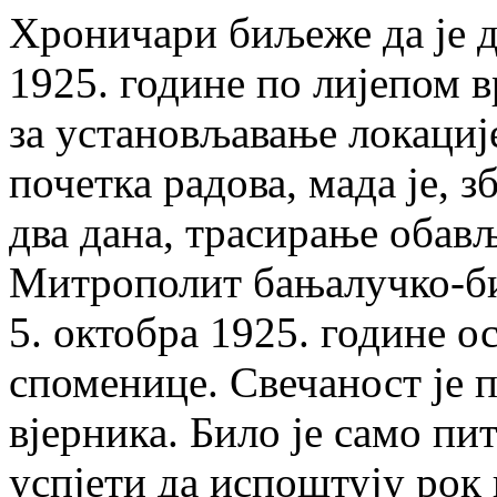
Хроничари биљеже да је д
1925. године по лијепом 
за установљавање локациј
почетка радова, мада је, з
два дана, трасирање обављ
Митрополит бањалучко-би
5. октобра 1925. године о
споменице. Свечаност је 
вјерника. Било је само пи
успјети да испоштују рок 