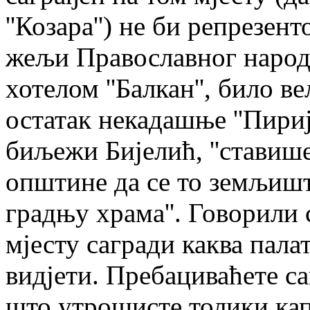
''Козара'') не би репрезен
жељи Православног народа
хотелом ''Балкан'', било 
остатак некадашње ''Пириј
биљежи Бијелић, ''ставиш
општине да се то земљишт
градњу храма''. Говорили с
мјесту сагради каква пала
видјети. Пребациваћете са
што утрошисте толики кап