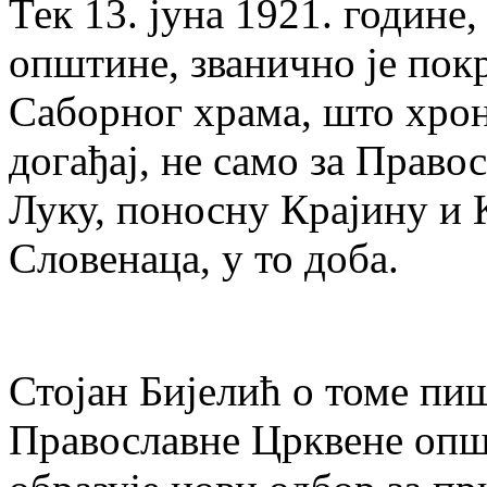
Тек 13. јуна 1921. године
општине, званично је пок
Саборног храма, што хрон
догађај, не само за Право
Луку, поносну Крајину и 
Словенаца, у то доба.
Стојан Бијелић о томе пи
Православне Црквене општ