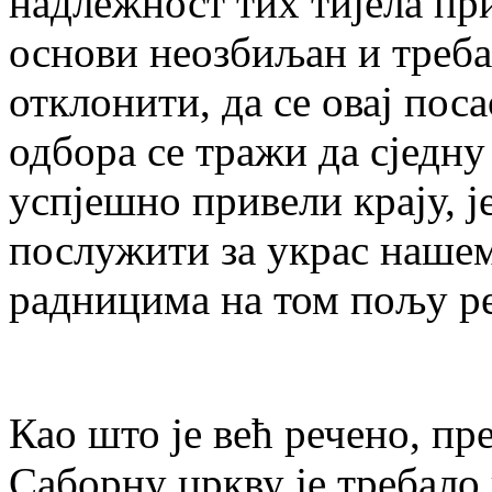
надлежност тих тијела при 
основи неозбиљан и треба 
отклонити, да се овај поса
одбора се тражи да сједну 
успјешно привели крају, је
послужити за украс нашем 
радницима на том пољу рећ
Као што је већ речено, пр
Саборну цркву је требало