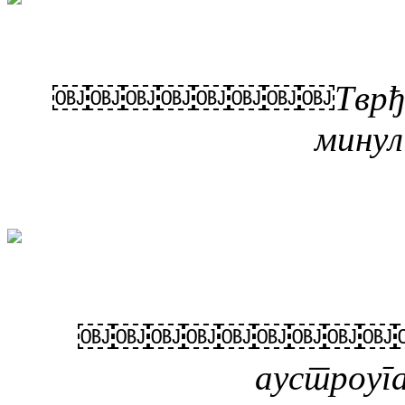
￼￼￼￼￼￼￼￼Тврђава К
минул
￼￼￼￼￼￼￼￼￼￼Тврђ
аустроуга