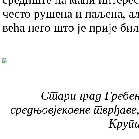
често рушена и паљена, а
већа него што је прије бил
Стари град Гребен
средњовјековне тврђаве,
Крупи