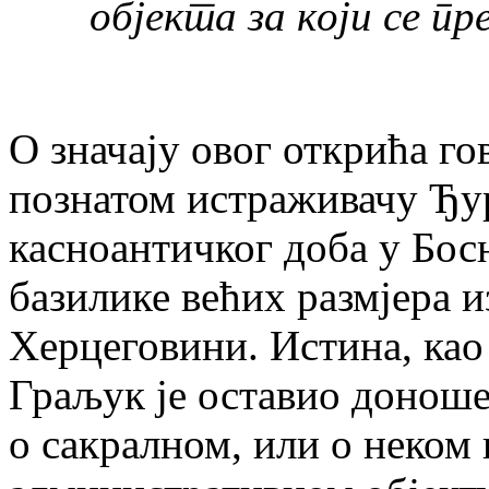
објекта за који се п
О значају овог открића г
познатом истраживачу Ђу
касноантичког доба у Бос
базилике већих размјера и
Херцеговини. Истина, ка
Граљук је оставио доноше
о сакралном, или о неком