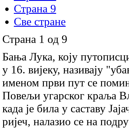
Страна 9
Све стране
Страна 1 од 9
Бања Лука, коју путописц
у 16. вијеку, називају "у
именом први пут се помињ
Повељи угарског краља Вл
када је била у саставу Јај
ријеч, налазио се на подр