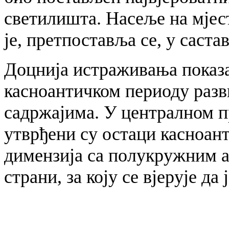
светилишта. Насеље на мје
је, претпоставља се, у саст
Доцнија истраживања показа
касноантичком периоду разв
садржајима. У централном п
утврђени су остаци касноант
димензија са полукружним а
страни, за коју се вјерује да