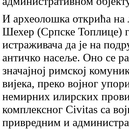
административном објекту
И археолошка открића на
Шехер (Српске Топлице) 
истраживача да је на под
античко насеље. Оно се ра
значајној римској комуник
вијека, преко војног упор
немирних илирских провин
комплексног Civitas са во
привредним и администра