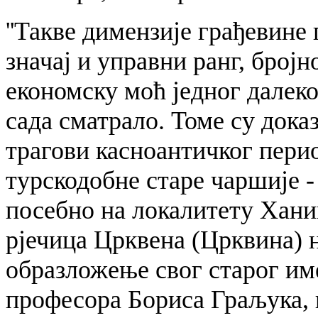
''Такве димензије грађевине
значај и управни ранг, број
економску моћ једног далеко
сада сматрало. Томе су док
трагови касноантичког пери
турскодобне старе чаршије -
посебно на локалитету Хан
рјечица Црквена (Црквина) н
образложење свог старог им
професора Бориса Граљука, п