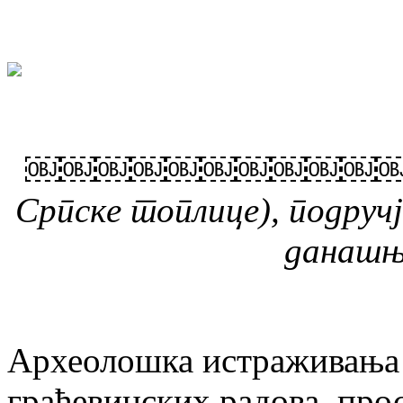
￼￼￼￼￼￼￼￼￼￼￼￼￼￼￼
Српске топлице), подручј
данашњ
Археолошка истраживања 
грађевинских радова, прос