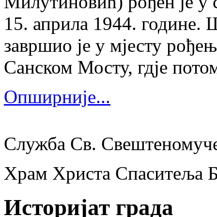
Милутиновић) рођен је у 
15. априла 1944. године.
завршио је у мјесту рођења
Санском Мосту, гдје потом
Опширније...
Служба Св. Свештеномуч
Храм Христа Спаситеља 
Историјат града