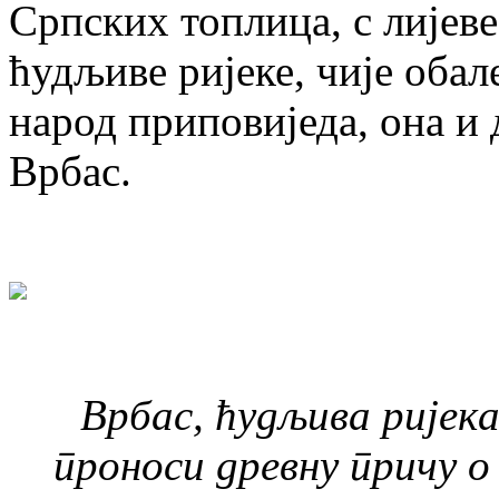
Српских топлица, с лијеве
ћудљиве ријеке, чије обале
народ приповиједа, она и 
Врбас.
Врбас, ћудљива ријека
проноси древну причу 