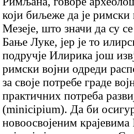
Римљана, говоре археолош
који биљеже да је римски
Мезеје, што значи да су с
Бање Луке, јер је то илирс
подручје Илирика још изв
римски војни одреди расп
за своје потребе граде војн
практичних потреба разви
(minicipium). Да би осигу
новоосвојеним крајевима 