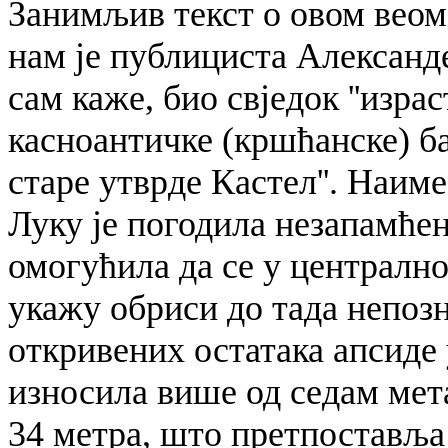
Занимљив текст о овом веом
нам је публициста Александе
сам каже, био свједок ''изра
касноантичке (кршћанске) б
старе утврде Кастел''. Наим
Луку је погодила незапамћен
омогућила да се у централн
укажу обриси до тада непозн
откривених остатака апсиде у
износила више од седам мета
34 метра, што претпоставља