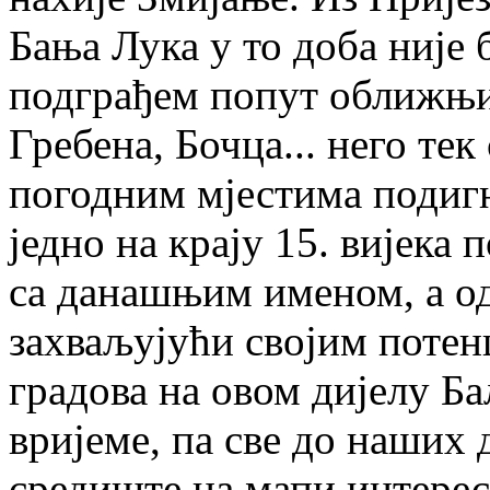
Бања Лука у то доба није 
подграђем попут оближњих
Гребена, Бочца... него те
погодним мјестима подигн
једно на крају 15. вијека
са данашњим именом, а од 
захваљујући својим потен
градова на овом дијелу Ба
вријеме, па све до наших 
средиште на мапи интереса