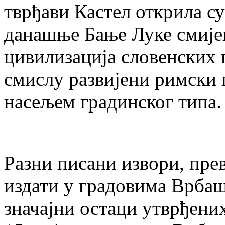
тврђави Кастел открила су
данашње Бање Луке смије
цивилизација словенских 
смислу развијени римски 
насељем градинског типа.
Разни писани извори, пре
издати у градовима Врбаш
значајни остаци утврђених