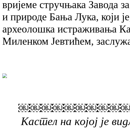
вријеме стручњака Завода з
и природе Бања Лука, који ј
археолошка истраживања Ка
Миленком Јевтићем, заслужа
￼￼￼￼￼￼￼￼￼￼￼￼￼
Кастел на којој је ви