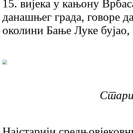
15. вијека у кањону Врбас
данашњег града, говоре да
околини Бање Луке бујао,
Стари
Најстарији средњовјековн