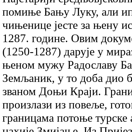
помиње Бању Луку, али ипа
чињенице јесте за њену и
1287. године. Овим докум
(1250-1287) дарује у мира
њеном мужу Радославу Ба
Земљаник, у то доба дио 
званом Доњи Краји. Гран
произлази из повеље, гото
границама потоње турске 
нахије Змијање. Из Прије