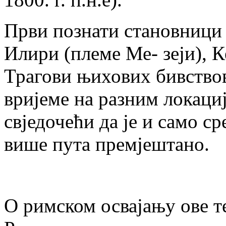
Први познати становници 
Илири (племе Ме- зеји), К
Трагови њихових бивствов
вријеме на разним локациј
свједочећи да је и само с
више пута премјештано.
О римском освајању ове т