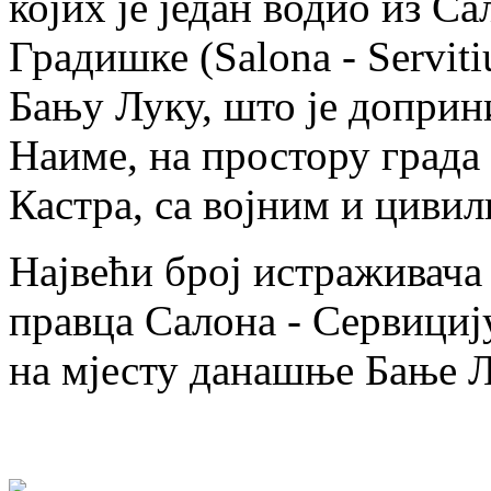
којих је један водио из 
Градишке (Salona - Servit
Бању Луку, што је доприни
Наиме, на простору града
Кастра, са војним и циви
Највећи број истраживача
правца Салона - Сервицију
на мјесту данашње Бање Л