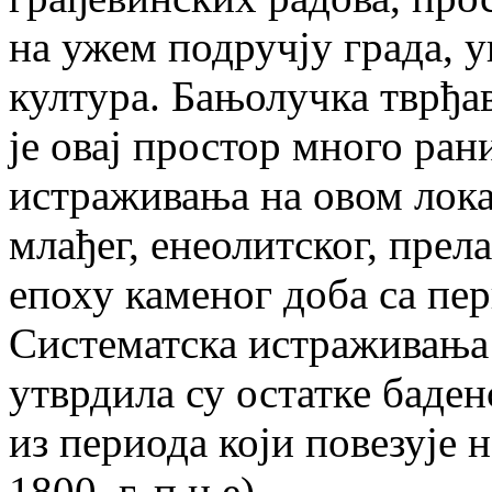
на ужем подручју града, у
култура. Бањолучка тврђав
је овај простор много ран
истраживања на овом лока
млађег, енеолитског, прела
епоху каменог доба са пе
Систематска истраживања 
утврдила су остатке баден
из периода који повезује 
1800. г. п.н.е).