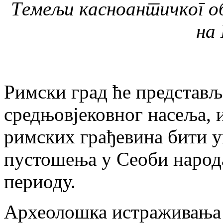
Темељи касноантичког о
на
Римски град ће представ
средњовјековног насеља, и
римских грађевина бити у
пустошења у Сеоби народа
периоду.
Археолошка истраживања 