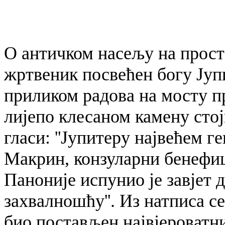
О античком насељу на прост
жртвеник посвећен богу Јупи
приликом радова на мосту п
лијепо клесаном камену стој
гласи: ''Јупитеру највећем г
Макрин, конзуларни бенефи
Паноније испунио је завјет 
захвалношћу''. Из натписа с
био постављен највјероватни