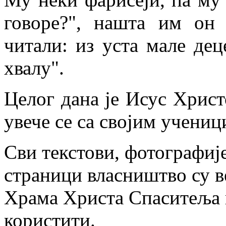
говоре?", нашта им он 
читали: из уста мале дец
хвалу".
Целог дана је Исус Христ
увече се са својим учениц
Сви текстови, фотографије
страници власништво су в
Храма Христа Спаситеља и
користити.