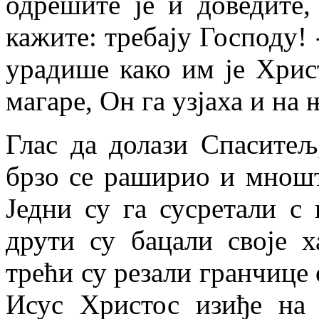
одрешите је и доведите,
кажите: требају Господу! 
урадише како им је Хрис
магаре, Он га узјаха и на
Глас да долази Спаситељ,
брзо се раширио и мнош
Једни су га сусретали с
друти су бацали своје 
трећи су резали гранчице 
Исус Христос изиђе на 