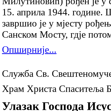
Милутиновић) рођен је у 
15. априла 1944. године.
завршио је у мјесту рођења
Санском Мосту, гдје потом
Опширније...
Служба Св. Свештеномуч
Храм Христа Спаситеља 
Улазак Господа Исус