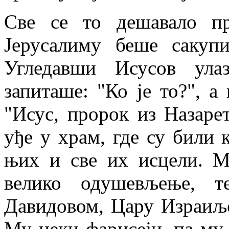
Све се то дешавало п
Јерусалиму беше сакупи
Угледавши Исусов ула
запиташе: "Ко је то?", а
"Исус, пророк из Назаре
уђе у храм, где су били 
њих и све их исцели. М
велико одушевљење, т
Давидовом, Цару Израиљ
Му неки фарисеји, па му