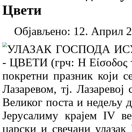
Цвети
Објављено: 12. Април 2
УЛАЗАК ГОСПОДА ИС
- ЦВЕТИ (грч: Η Είσοδος τ
покретни празник који с
Лазаревом, тј. Лазаревој
Великог поста и недељу д
Јерусалиму крајем IV в
царски и свечани улазак