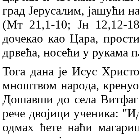
град Јерусалим, јашући на
(Мт 21,1-10; Јн 12,12-1
дочекао као Цара, прост
дрвећа, носећи у рукама 
Тога дана је Исус Христ
мноштвом народа, кренуо 
Дошавши до села Витфага
рече двојици ученика: "Ид
одмах ћете наћи магари