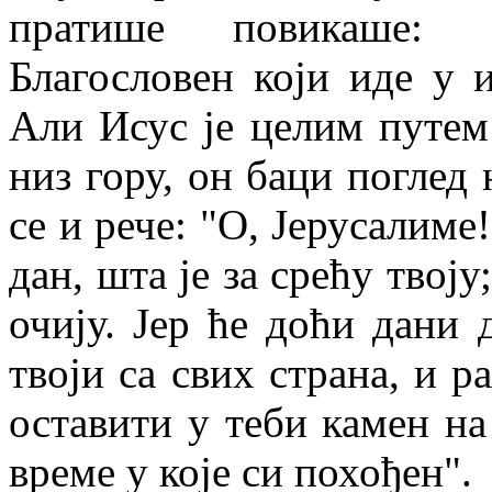
пратише повикаше: 
Благословен који иде у 
Али Исус је целим путем
низ гору, он баци поглед 
се и рече: "О, Јерусалиме!
дан, шта је за срећу твоју
очију. Јер ће доћи дани 
твоји са свих страна, и р
оставити у теби камен на
време у које си похођен".