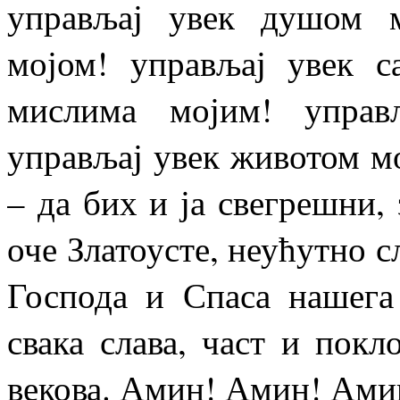
управљај увек душом 
мојом! управљај увек с
мислима мојим! управ
управљај увек животом мо
– да бих и ја свегрешни,
оче Златоусте, неућутно 
Господа и Спаса нашега
свака слава, част и покл
векова. Амин! Амин! Ами