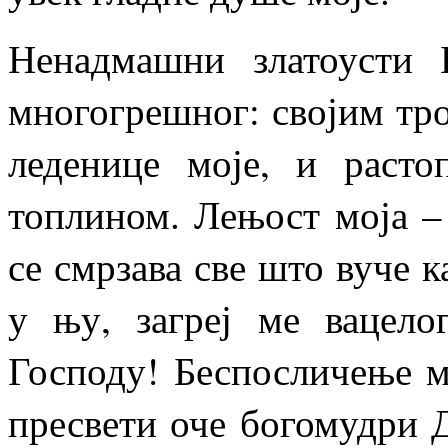
Ненадмашни златоусти Б
многогрешног: својим тр
леденице моје, и расто
топлином. Лењост моја – 
се смрзава све што вуче к
у њу, загреј ме вацело
Господу! Беспосличење мо
пресвети оче богомудри Д