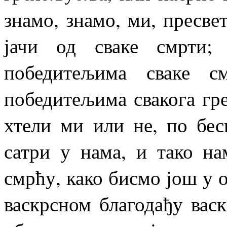
знамо, знамо, ми, пресве
јачи од сваке смрти;
победитељима сваке с
победитељима свакога грех
хтели ми или не, по беск
сатри у нама, и тако на
смрћу, како бисмо још у 
васкрсном благодађу васк