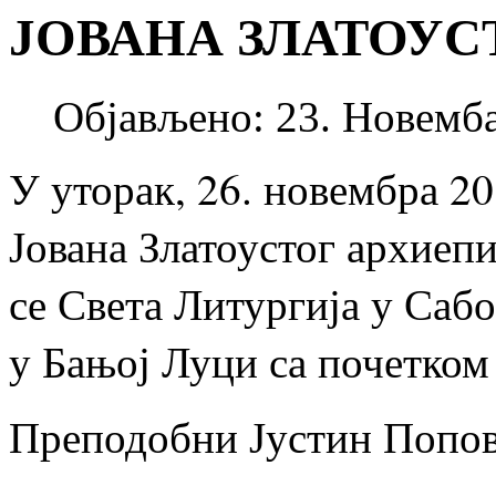
ЈОВАНА ЗЛАТОУС
Објављено: 23. Новемба
У уторак, 26. новембра 20
Јована Златоустог архиеп
се Света Литургија у Са
у Бањој Луци са почетком 
Преподобни Јустин Попо