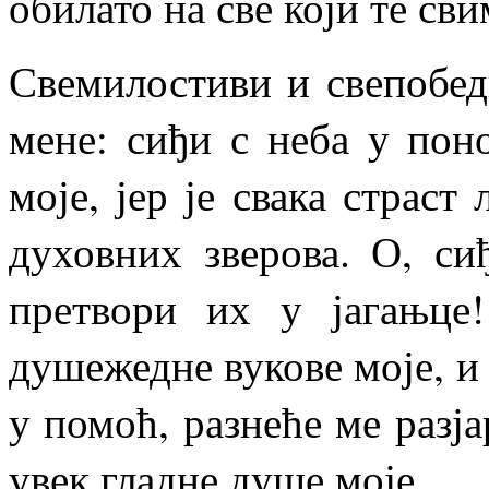
обилато на све који те св
Свемилостиви и свепобедн
мене: сиђи с неба у пон
моје, јер је свака страст
духовних зверова. О, си
претвори их у јагањце
душежедне вукове моје, и 
у помоћ, разнеће ме разја
увек гладне душе моје.