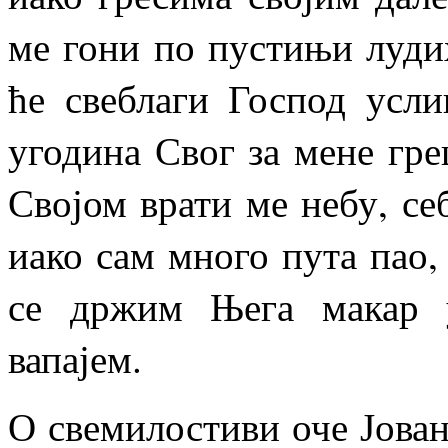
ме гони по пустињи луди
ће свеблаги Господ усл
угодина Свог за мене гр
Својом врати ме небу, се
иако сам много пута пао, 
се држим Њега макар у
вапајем.
О свемилостиви оче Јован