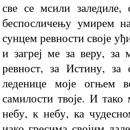
све се мсили заледиле, 
беспосличењу умирем на
сунцем ревности своје уђи
и загреј ме за веру, за 
ревност, за Истину, за
леденице моје огњем в
самилости твоје. И тако
небу, к небу, ка чудесн
иако гресима својим дале