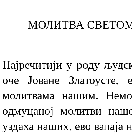
МОЛИТВА СВЕТОМ
Најречитији у роду људс
оче Јоване Златоусте,
молитвама нашим. Немој
одмуцаној молитви нашо
уздаха наших, ево вапаја