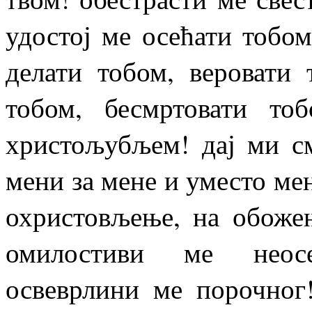
удостој ме осећати тобом
делати тобом, веровати
тобом, бесмртовати то
христољубљем! дај ми с
мени за мене и уместо мен
охристовљење, на обоже
омилостиви ме неосе
освеврлини ме порочног