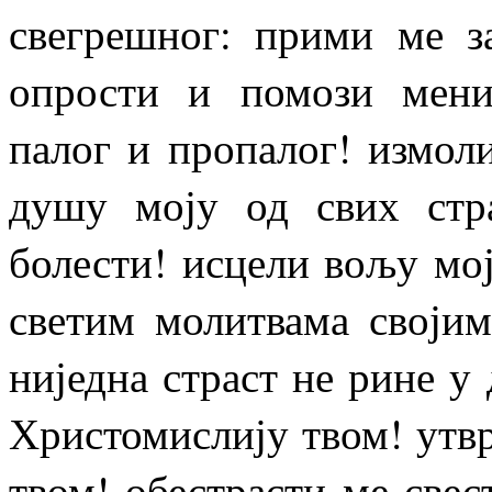
свегрешног: прими ме за
опрости и помози мен
палог и пропалог! измол
душу моју од свих стр
болести! исцели вољу мој
светим молитвама своји
ниједна страст не рине у
Христомислију твом! утв
твом! обестрасти ме свес