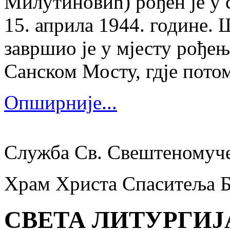
Милутиновић) рођен је у 
15. априла 1944. године.
завршио је у мјесту рођења
Санском Мосту, гдје потом
Опширније...
Служба Св. Свештеномуч
Храм Христа Спаситеља 
СВЕТА ЛИТУРГИЈ