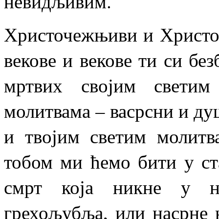
невидљивим.
Христочежњиви и Христом
векове и векове ти си бе
мртвих својим светим
молитвама – васрсни и ду
и твојим светим молитв
тобом ми ћемо бити у ст
смрт која никне у н
грехољубља, или насрне 