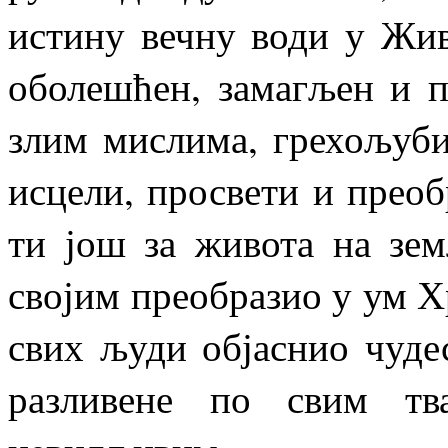
истину вечну води у Жив
оболешћен, замагљен и 
злим мислима, грехољуби
исцели, просвети и преоб
ти још за живота на зе
својим преобразио у ум Хр
свих људи објаснио чудес
разливене по свим тв