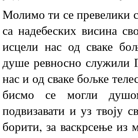
Молимо ти се превелики с
са надебеских висина св
исцели нас од сваке бо
душе ревносно служили 
нас и од сваке бољке телес
бисмо се могли душо
подвизавати и уз твоју 
борити, за васкрсење из 