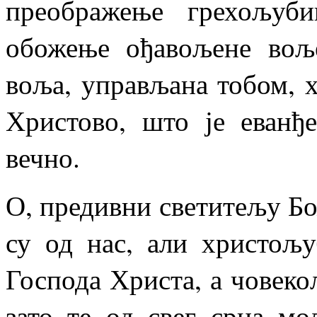
преображење грехољуб
обожење ођавољене вољ
воља, управљана тобом, х
Христово, што је еванђе
вечно.
О, предивни светитељу Бо
су од нас, али христољ
Господа Христа, а човеко
зато те од свег срца м