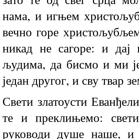
нама, и игњем христољуб
вечно горе христољубљем 
никад не сагоре: и дај
људима, да бисмо и ми 
један другог, и сву твар 
Свети златоусти Еванђели
те и преклињемо: свет
руководи душе наше, и 