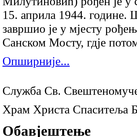
Милутиновић) рођен је у 
15. априла 1944. године.
завршио је у мјесту рођења
Санском Мосту, гдје потом
Опширније...
Служба Св. Свештеномуч
Храм Христа Спаситеља 
Обавјештење