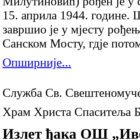
Милутиновић) рођен је у 
15. априла 1944. године.
завршио је у мјесту рођења
Санском Мосту, гдје потом
Опширније...
Служба Св. Свештеномуч
Храм Христа Спаситеља 
Излет ђака ОШ „Ив