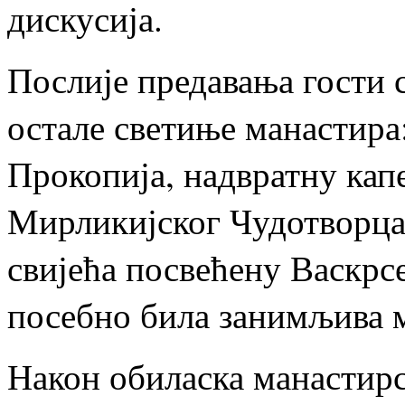
дискусија.
Послије предавања гости 
остале светиње манастира
Прокопија, надвратну кап
Мирликијског Чудотворца
свијећа посвећену Васкр
посебно била занимљива 
Након обиласка манастирс