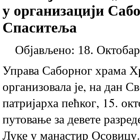
у организацији Саб
Спаситеља
Објављено: 18. Октобар
Управа Саборног храма Х
организовала је, на дан С
патријарха пећког, 15. ок
путовање за девете разре
Луке у манастир Осовицу.