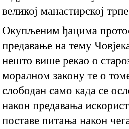
великој манастирској трпе
Окупљеним ђацима протос
предавање на тему Човјека
нешто више рекао о старо
моралном закону те о томе
слободан само када се осл
након предавања искорист
поставе питања након чег