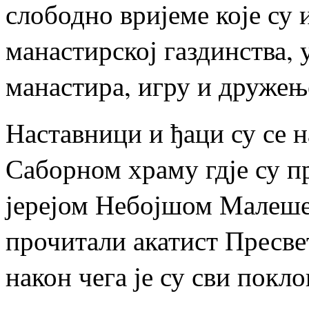
слободно вријеме које су 
манастирској газдинства,
манастира, игру и дружење
Наставници и ђаци су се н
Саборном храму гдје су п
јерејом Небојшом Малеше
прочитали акатист Пресве
након чега је су сви пок