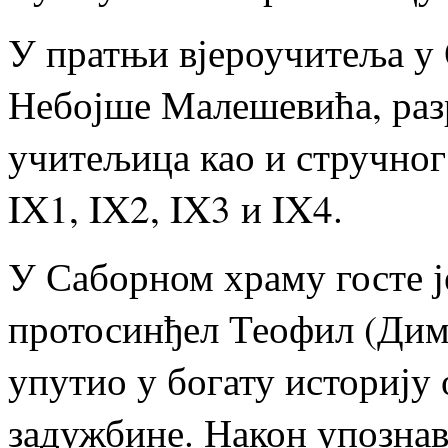
У пратњи вјероучитеља у
Небојше Малешевића, раз
учитељица као и стручног
IX1, IX2, IX3 и IX4.
У Саборном храму госте 
протосинђел Теофил (Дим
упутио у богату историју
задужбине. Након упознав