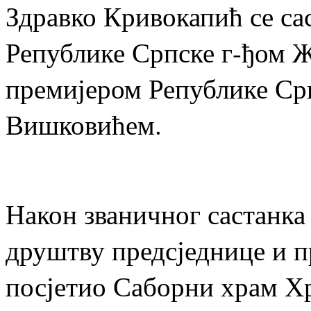
Здравко Кривокапић се са
Републике Српске г-ђом 
премијером Републике Ср
Вишковићем.
Након званичног састанка
друштву предсједнице и п
посјетио Саборни храм Х