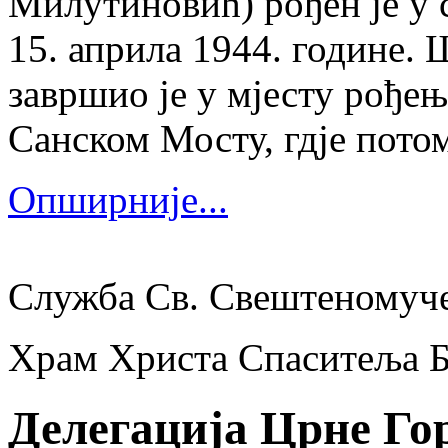
Милутиновић) рођен је у 
15. априла 1944. године.
завршио је у мјесту рођења
Санском Мосту, гдје потом
Опширније...
Служба Св. Свештеномуч
Храм Христа Спаситеља 
Делегација Црне Го