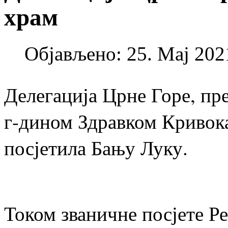
храм
Објављено: 25. Мај 2021
Делегација Црне Горе, пр
г-дином Здравком Кривокап
посјетила Бању Луку.
Током званичне посјете Р