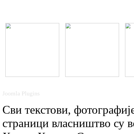
Joomla Plugins
Сви текстови, фотографије
страници власништво су в