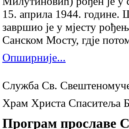
Милутиновић) рођен је у 
15. априла 1944. године.
завршио је у мјесту рођења
Санском Мосту, гдје потом
Опширније...
Служба Св. Свештеномуч
Храм Христа Спаситеља 
Програм прославе С