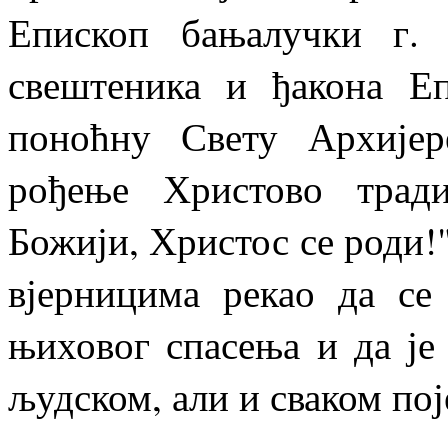
Епископ бањалучки г.
свештеника и ђакона Еп
поноћну Свету Архијере
рођење Христово трад
Божији, Христос се роди!"
вјерницима рекао да с
њиховог спасења и да је
људском, али и сваком по