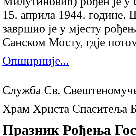
Милутиновић) рођен је у 
15. априла 1944. године.
завршио је у мјесту рођења
Санском Мосту, гдје потом
Опширније...
Служба Св. Свештеномуч
Храм Христа Спаситеља 
Празник Рођења Гос