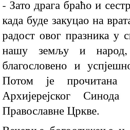
- Зато драга браћо и сест
када буде закуцао на врат
радост овог празника у 
нашу земљу и народ,
благословено и успјешн
Потом је прочитана 
Архијерејског Синода
Православне Цркве.
Вечерње богослужење и 