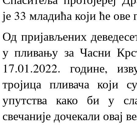
је 33 младића који ће ове
Од пријављених деведесе
у пливању за Часни Крс
17.01.2022. године, из
тројица пливача који 
упутства како би у сл
свечаније дочекали овај 