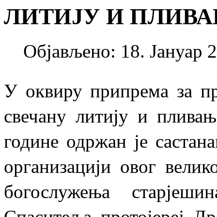
ЛИТИЈУ И ПЛИВА
Објављено: 18. Јануар 2
У оквиру припрема за пр
свечану литију и пливањ
године одржан је састан
организацији овог велик
богослужења старјеши
Спаситеља протојереј Д