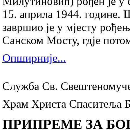
Милутиновић) рођен је у 
15. априла 1944. године.
завршио је у мјесту рођења
Санском Мосту, гдје потом
Опширније...
Служба Св. Свештеномуч
Храм Христа Спаситеља 
ПРИПРЕМЕ ЗА Б