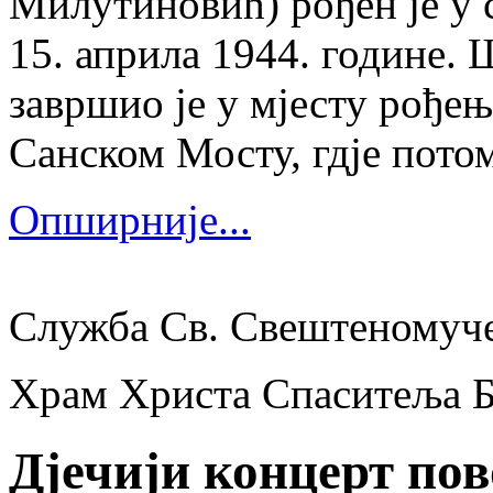
Милутиновић) рођен је у 
15. априла 1944. године.
завршио је у мјесту рођења
Санском Мосту, гдје потом
Опширније...
Служба Св. Свештеномуч
Храм Христа Спаситеља 
Дјечији концерт по