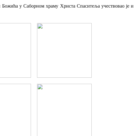
ви Божића у Саборном храму Христа Спаситеља учествовао је и