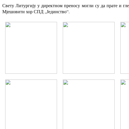
Свету Литургију у директном преносу могли су да прате и гл
Мјешовити хор СПД „Јединство“.