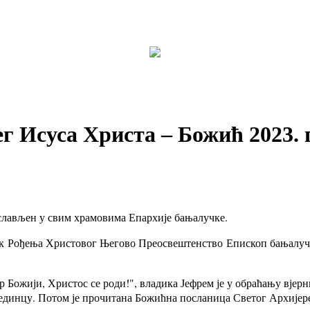
 Исуса Христа – Божић 2023. г
слављен у свим храмовима Епархије бањалучке.
к Рођења Христовог Његово Преосвештенство Епископ бањалучки
Божији, Христос се роди!", владика Јефрем је у обраћању вјерн
ојединцу. Потом је прочитана Божићна посланица Светог Архијер