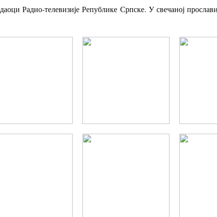
едаоци Радио-телевизије Републике Српске. У свечаној просла