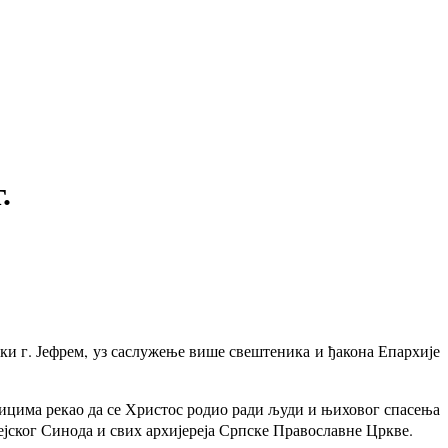
.
 г. Јефрем, уз саслужење више свештеника и ђакона Епархије
ицима рекао да се Христос родио ради људи и њиховог спасења
ејског Синода и свих архијереја Српске Православне Цркве.