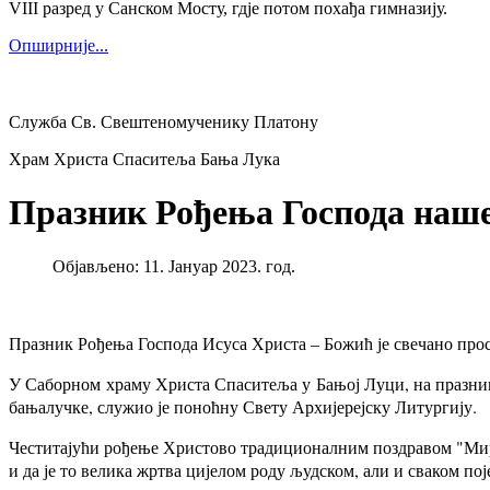
VIII разред у Санском Мосту, гдје потом похађа гимназију.
Опширније...
Служба Св. Свештеномученику Платону
Храм Христа Спаситеља Бања Лука
Празник Рођења Господа нашег
Објављено: 11. Јануар 2023. год.
Празник Рођења Господа Исуса Христа – Божић је свечано про
У Саборном храму Христа Спаситеља у Бањој Луци, на празни
бањалучке, служио је поноћну Свету Архијерејску Литургију.
Честитајући рођење Христово традиционалним поздравом "Мир 
и да је то велика жртва цијелом роду људском, али и сваком п