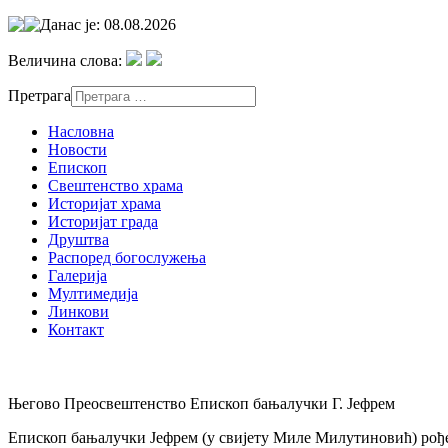
Данас је: 08.08.2026
Величина слова:
Претрага
Насловна
Новости
Епископ
Свештенство храма
Историјат храма
Историјат града
Друштва
Распоред богослужења
Галерија
Мултимедија
Линкови
Контакт
Његово Преосвештенство Епископ бањалучки Г. Јефрем
Епископ бањалучки Јефрем (у свијету Миле Милутиновић) рођен 