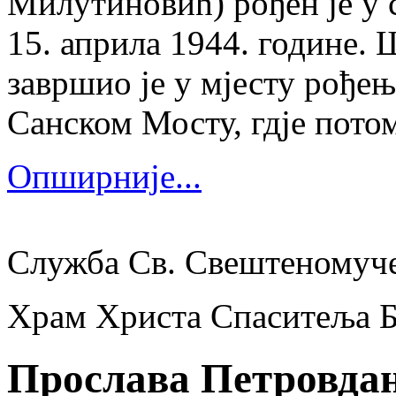
Милутиновић) рођен је у 
15. априла 1944. године.
завршио је у мјесту рођења
Санском Мосту, гдје потом
Опширније...
Служба Св. Свештеномуч
Храм Христа Спаситеља 
Прослава Петровда