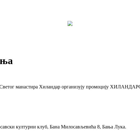
ања
бина Светог манастира Хиландар организују промоцију ХИЛА
етосавски културни клуб, Бана Милосављевића 8, Бања Лука.