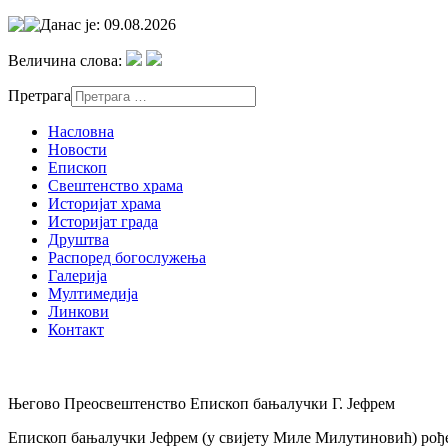
Данас је: 09.08.2026
Величина слова:
Претрага
Насловна
Новости
Епископ
Свештенство храма
Историјат храма
Историјат града
Друштва
Распоред богослужења
Галерија
Мултимедија
Линкови
Контакт
Његово Преосвештенство Епископ бањалучки Г. Јефрем
Епископ бањалучки Јефрем (у свијету Миле Милутиновић) рођен 