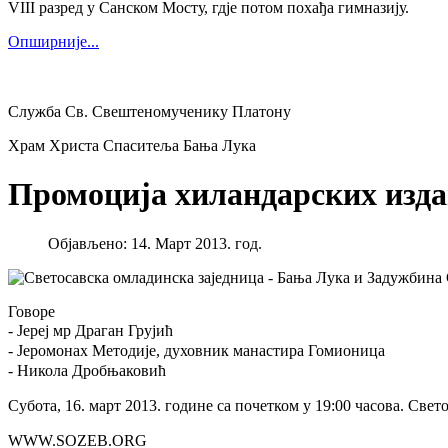
VIII разред у Санском Мосту, гдје потом похађа гимназију.
Опширније...
Служба Св. Свештеномученику Платону
Храм Христа Спаситеља Бања Лука
Промоција хиландарских изд
Објављено: 14. Март 2013. год.
Светосавска омладинска заједница - Бања Лука и Задуж
Говоре
- Јереј мр Драган Грујић
- Јеромонах Методије, духовник манастира Гомионица
- Никола Дробњаковић
Субота, 16. март 2013. године са почетком у 19:00 часова. Св
WWW.SOZEB.ORG