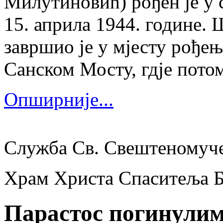
Милутиновић) рођен је у 
15. априла 1944. године.
завршио је у мјесту рођења
Санском Мосту, гдје потом
Опширније...
Служба Св. Свештеномуч
Храм Христа Спаситеља 
Парастос погинули