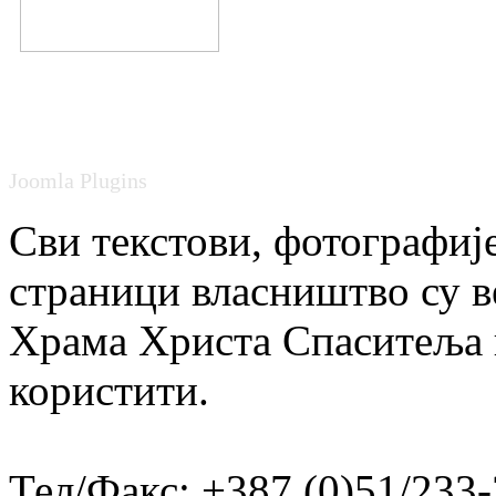
Joomla Plugins
Сви текстови, фотографије
страници власништво су в
Храма Христа Спаситеља и
користити.
Тел/Факс: +387 (0)51/233-