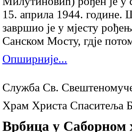
Милутиновић) рођен је у 
15. априла 1944. године.
завршио је у мјесту рођења
Санском Мосту, гдје потом
Опширније...
Служба Св. Свештеномуч
Храм Христа Спаситеља 
Врбица у Саборном 