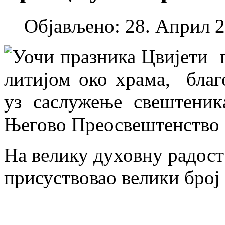
Објављено: 28. Април 2
Уочи празника Цвијети п
литијом око храма, бла
уз саслужење свештеник
Његово Преосвештенство 
На велику духовну радост
присуствовао велики број 