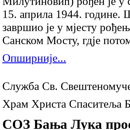
Милутиновић) рођен је у 
15. априла 1944. године.
завршио је у мјесту рођења
Санском Мосту, гдје потом
Опширније...
Служба Св. Свештеномуч
Храм Христа Спаситеља 
СОЗ Бања Лука прос