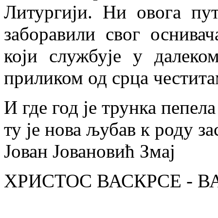
Литургији. Ни овога пу
заборавили свог оснивач
који службује у далек
приликом од срца честита
И где год је трунка пепела
ту је нова љубав к роду за
Јован Јовановић Змај
ХРИСТОС ВАСКРСЕ - В