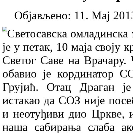
Објављено: 11. Мај 2013
Светосавска омладинска 
је у петак, 10 маја своју
Светог Саве на Врачару.
обавио је кординатор С
Грујић. Отац Драган је
истакао да СОЗ није посе
и неотуђиви дио Цркве, 
наша сабирања слаба а