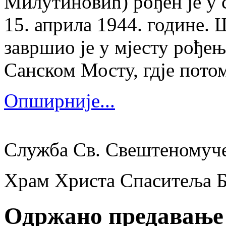
Милутиновић) рођен је у 
15. априла 1944. године.
завршио је у мјесту рођења
Санском Мосту, гдје потом
Опширније...
Служба Св. Свештеномуч
Храм Христа Спаситеља 
Одржано предавање