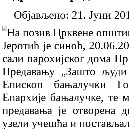
Објављено: 21. Јуни 201
На позив Црквене општи
Јеротић је синоћ, 20.06.2
сали парохијског дома Пр
Предавању „Зашто људи 
Епископ бањалучки Го
Епархије бањалучке, те 
предавања је отворена д
узели учешћа и поставља