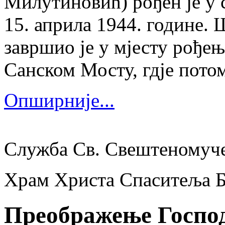
Милутиновић) рођен је у 
15. априла 1944. године.
завршио је у мјесту рођења
Санском Мосту, гдје потом
Опширније...
Служба Св. Свештеномуч
Храм Христа Спаситеља 
Преображење Госпо