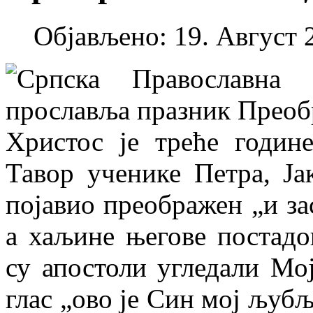
Објављено: 19. Август 2
Српска Православна 
прославља празник Преоб
Христос је треће годин
Тавор ученике Петра, Ја
појавио преображен „и за
а хаљине његове постадош
су апостоли угледали Мој
глас „ово је Син мој љубљ