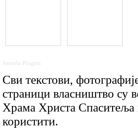
Joomla Plugins
Сви текстови, фотографије
страници власништво су в
Храма Христа Спаситеља и
користити.