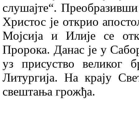
слушајте“. Преобразивши
Христос је открио апосто
Мојсија и Илије се от
Пророка. Данас је у Саб
уз присуство великог б
Литургија. На крају Све
свештања грожђа.