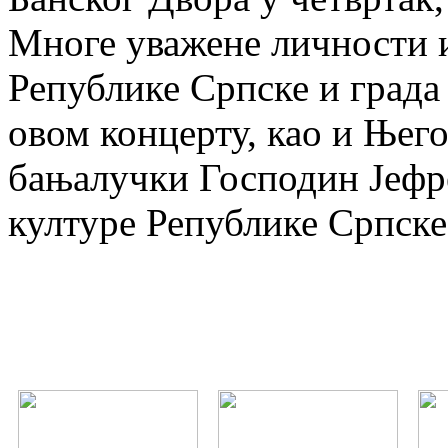
Многе уважене личности и
Републике Српске и града
овом концерту, као и Њег
бањалучки Господин Јефре
културе Републике Српске