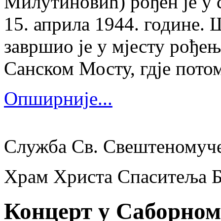
Милутиновић) рођен је у 
15. априла 1944. године.
завршио је у мјесту рођења
Санском Мосту, гдје потом
Опширније...
Служба Св. Свештеномуч
Храм Христа Спаситеља 
Концерт у Саборном