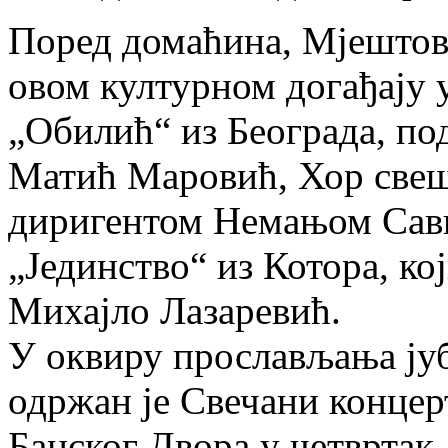
Поред домаћина, Мјештов
овом културном догађају 
„Обилић“ из Београда, по
Матић Маровић, Хор свеш
диригентом Немањом Сав
„Јединство“ из Котора, ко
Михајло Лазаревић.
У оквиру прослављања ју
одржан је Свечани концер
Банског Двора у четвртак,