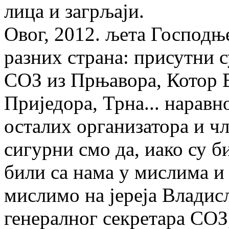
лица и загрљаји.
Овог, 2012. љета Господње
разних страна: присутни 
СОЗ из Прњавора, Котор 
Приједора, Трна... наравн
осталих организатора и ч
сигурни смо да, иако су б
били са нама у мислима и
мислимо на јереја Владисл
генералног секретара СОЗ,