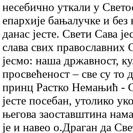
несебично уткали у Свето
епархије бањалучке и без
данас јесте. Свети Сава је
слава свих православних 
јесмо: наша државност, ку
просвећеност – све су то 
принц Растко Немањић - С
јесте посебан, утолико ук
његова заоставштина нама
је и навео о.Драган да Св