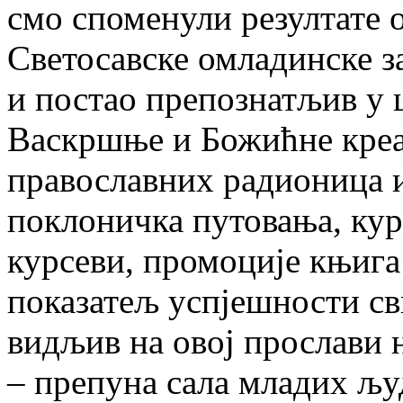
смо споменули резултате 
Светосавске омладинске з
и постао препознатљив у ц
Васкршње и Божићне креа
православних радионица и
поклоничка путовања, кур
курсеви, промоције књига
показатељ успјешности св
видљив на овој прослави 
– препуна сала младих љу