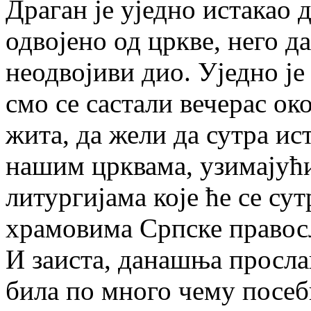
Драган је уједно истакао 
одвојено од цркве, него д
неодвојиви дио. Уједно је
смо се састали вечерас око
жита, да жели да сутра ис
нашим црквама, узимајућ
литургијама које ће се су
храмовима Српске правос
И заиста, данашња прослав
била по много чему посеб