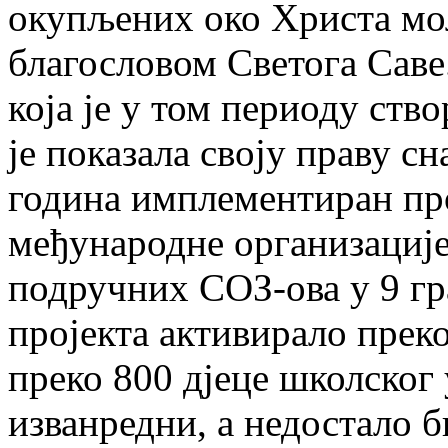
окупљених око Христа мо
благословом Светога Сав
која је у том периоду ств
је показала своју праву сн
година имплементиран пр
међународне организације
подручних СОЗ-ова у 9 гр
пројекта активирало прек
преко 800 дјеце школског 
изванредни, а недостало б