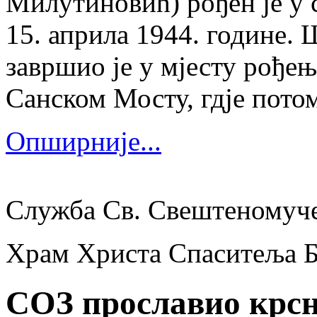
Милутиновић) рођен је у 
15. априла 1944. године.
завршио је у мјесту рођења
Санском Мосту, гдје потом
Опширније...
Служба Св. Свештеномуч
Храм Христа Спаситеља 
СОЗ прославио крсн