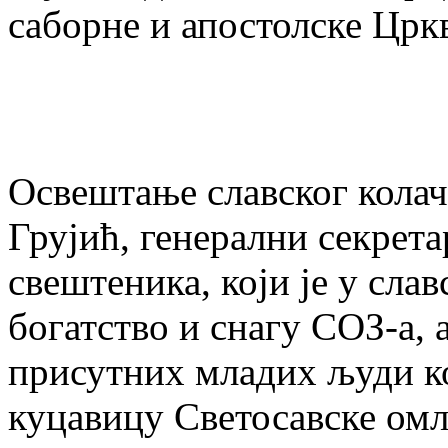
саборне и апостолске Црк
Освештање славског колача
Грујић, генерални секрет
свештеника, који је у слав
богатство и снагу СОЗ-а, а
присутних младих људи к
куцавицу Светосавске омл