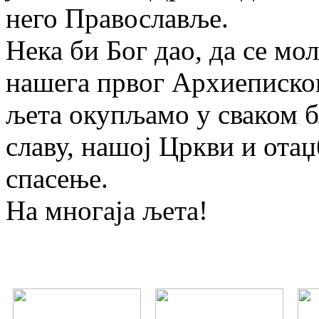
него Православље.
Нека би Бог дао, да се м
нашега првог Архиепископ
љета окупљамо у сваком б
славу, нашој Цркви и отаџ
спасење.
На многаја љета!