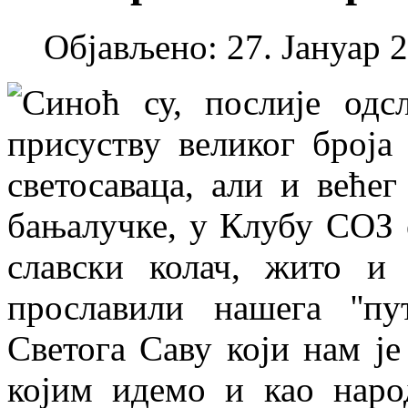
Објављено: 27. Јануар 2
Синоћ су, послије одс
присуству великог броја
светосаваца, али и већег
бањалучке, у Клубу СОЗ 
славски колач, жито и
прославили нашега ''пу
Светога Саву који нам је
којим идемо и као народ