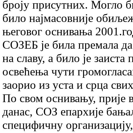
броју присутних. Могло би
било најмасовније обиље
његовог оснивања 2001.го
СОЗЕБ је била премала да
на славу, а било је заист
освећења чути громогласа
заорио из уста и срца сви
По свом оснивању, прије в
данас, СОЗ епархије бањал
специфичну организацију,