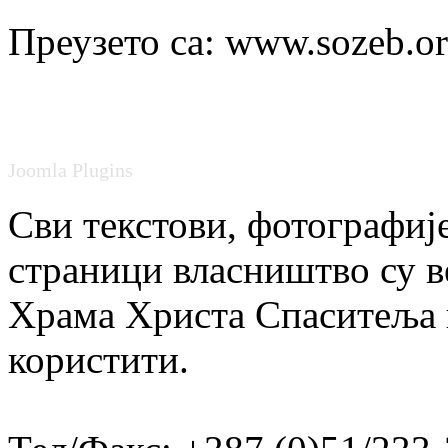
Преузето са: www.sozeb.o
Joomla Plugins
Сви текстови, фотографије
страници власништво су в
Храма Христа Спаситеља и
користити.