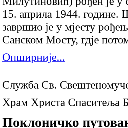
Милутиновић) рођен је у 
15. априла 1944. године.
завршио је у мјесту рођења
Санском Мосту, гдје потом
Опширније...
Служба Св. Свештеномуч
Храм Христа Спаситеља 
Поклоничко путова