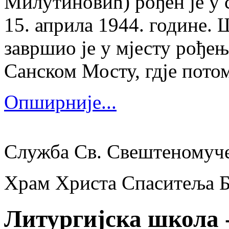
Милутиновић) рођен је у 
15. априла 1944. године.
завршио је у мјесту рођења
Санском Мосту, гдје потом
Опширније...
Служба Св. Свештеномуч
Храм Христа Спаситеља 
Литургијска школа 