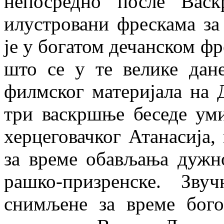
непосредно после Вас
илустровани фрескама за
је у богатом дечанском ф
што се у те велике дан
филмског материјала на 
три васкршње беседе ум
херцеговачког Атанасија, 
за време обављања дужн
рашко-призренске. Зв
снимљене за време бог