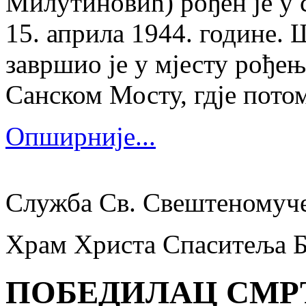
Милутиновић) рођен је у 
15. априла 1944. године.
завршио је у мјесту рођења
Санском Мосту, гдје потом
Опширније...
Служба Св. Свештеномуч
Храм Христа Спаситеља 
ПОБЕДИЛАЦ СМР