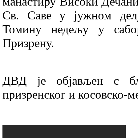
манастиру Високи Дечани
Св. Саве у јужном де
Томину недељу у сабо
Призрену.
ДВД је објављен с бл
призренског и косовско-ме