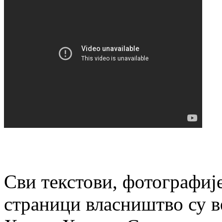
Сви текстови, фотографије
страници власништво су в