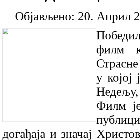
Објављено: 20. Април 2
Победи
филм к
Страсне
у којој
Недељу, 
Филм ј
публиц
догађаја и значај Христо