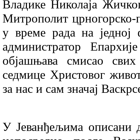
Владике Николаја Жичког
Митрополит црногорско-п
у време рада на једној
администратор Епархиј
објашњава смисао свих
седмице Христовог живот
за нас и сам значај Васкр
У Јеванђељима описани д