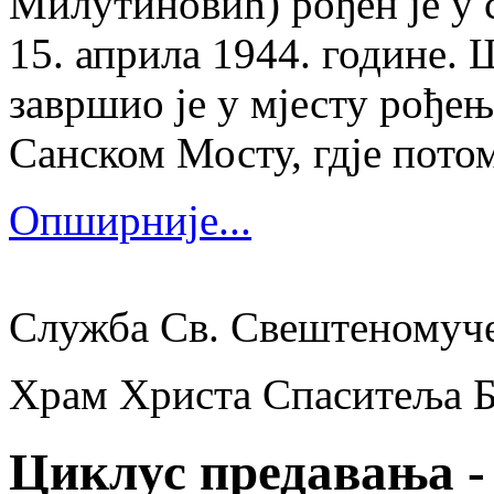
Милутиновић) рођен је у 
15. априла 1944. године.
завршио је у мјесту рођења
Санском Мосту, гдје потом
Опширније...
Служба Св. Свештеномуч
Храм Христа Спаситеља 
Циклус предавања - 