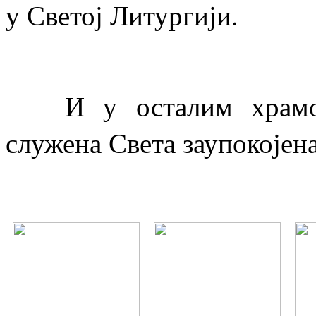
у Светој Литургији.
И у осталим храмови
служена Света заупокојена