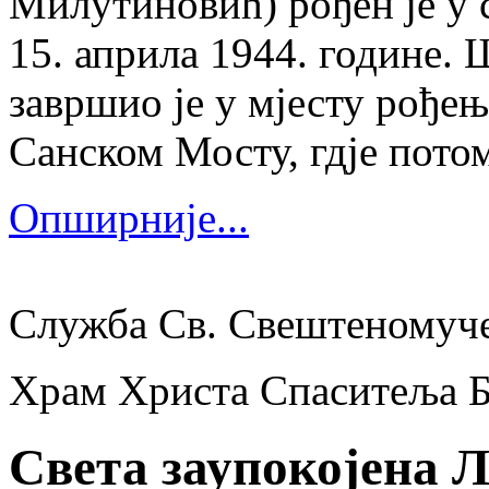
Милутиновић) рођен је у 
15. априла 1944. године.
завршио је у мјесту рођења
Санском Мосту, гдје потом
Опширније...
Служба Св. Свештеномуч
Храм Христа Спаситеља 
Света заупокојена 