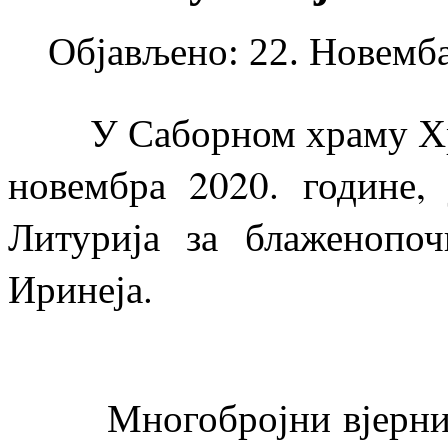
Објављено: 22. Новемба
У Саборном храму Хрис
новембра 2020. године, 
Литурија за блаженопоч
Иринеја.
Многобројни вјерници